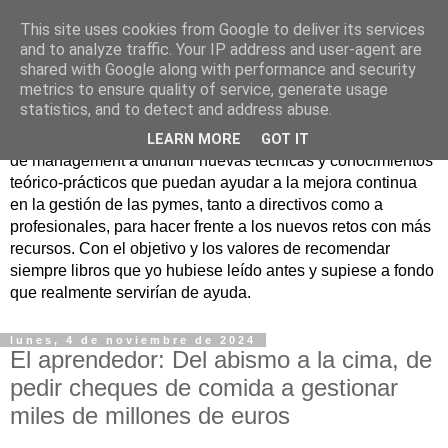
This site uses cookies from Google to deliver its services
Nuevo Viernes - Nuevo
and to analyze traffic. Your IP address and user-agent are
shared with Google along with performance and security
Libro
metrics to ensure quality of service, generate usage
statistics, and to detect and address abuse.
Nace con la misión de ayudar mediante la lectura de libros
LEARN MORE
GOT IT
de management a difundir nuevas técnicas y conocimientos
teórico-prácticos que puedan ayudar a la mejora continua
en la gestión de las pymes, tanto a directivos como a
profesionales, para hacer frente a los nuevos retos con más
recursos. Con el objetivo y los valores de recomendar
siempre libros que yo hubiese leído antes y supiese a fondo
que realmente servirían de ayuda.
lunes, 4 de noviembre de 2024
El aprendedor: Del abismo a la cima, de
pedir cheques de comida a gestionar
miles de millones de euros