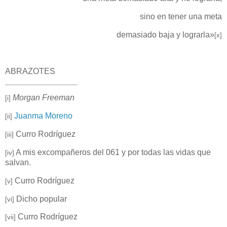
sino en tener una meta
demasiado baja y lograrla»
[x]
ABRAZOTES
Morgan Freeman
[i]
Juanma Moreno
[ii]
Curro Rodríguez
[iii]
A mis excompañeros del 061 y por todas las vidas que
[iv]
salvan.
Curro Rodríguez
[v]
Dicho popular
[vi]
Curro Rodríguez
[vii]