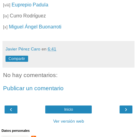
Euprepio Padula
[viii]
Curro Rodríguez
[ix]
Miguel Ángel Buonarroti
[x]
Javier Pérez Caro
en
6:41
Compartir
No hay comentarios:
Publicar un comentario
‹
›
Inicio
Ver versión web
Datos personales