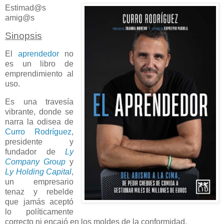
Estimad@s
amig@s
Sinopsis
El
aprendedor
no
es un libro de
emprendimiento al
uso.
Es una travesía
vibrante, donde se
narra la odisea de
Curro Rodríguez
,
presidente y
fundador de
Ly
Company Group
y
Ly Holding Capital
,
un empresario
tenaz y rebelde
que jamás aceptó
lo políticamente
correcto ni encajó en los moldes de la conformidad.