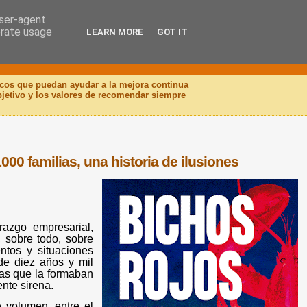
user-agent
erate usage
LEARN MORE
GOT IT
icos que puedan ayudar a la mejora continua
objetivo y los valores de recomendar siempre
000 familias, una historia de ilusiones
razgo empresarial,
, sobre todo, sobre
tos y situaciones
 de diez años y mil
ias que la formaban
ente sirena.
e volumen, entre el