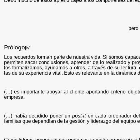
Debo mucho de estos aprendizajes a los componentes del equ
pero 
Prólogo
[iv]
Los recuerdos forman parte de nuestra vida. Si somos capace
permiten sacar conclusiones, aprender de lo realizado y proye
los formalizamos, ayudamos a otros, a través de su lectura,
las de su experiencia vital. Esto es relevante en la dinámica 
(…) es importante apoyar al cliente aportando criterio objet
empresa.
(…) había decidido poner un
post-it
en cada ordenador del 
familias que dependían de la gestión y liderazgo del equipo 
Como lideres empresariales podemos cometer errores en la t