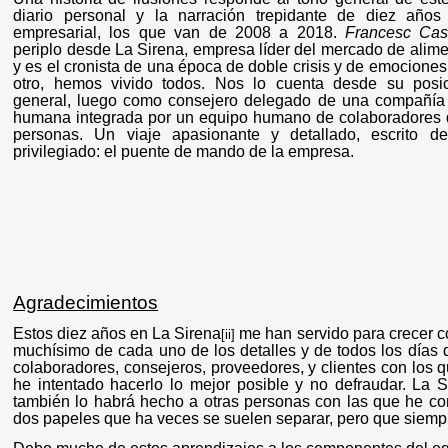
diario personal y la narración trepidante de diez año
empresarial, los que van de 2008 a 2018.
Francesc Cas
periplo desde La Sirena, empresa líder del mercado de alim
y es el cronista de una época de doble crisis y de emocione
otro, hemos vivido todos. Nos lo cuenta desde su posic
general, luego como consejero delegado de una compañía c
humana integrada por un equipo humano de colaboradores q
personas. Un viaje apasionante y detallado, escrito d
privilegiado: el puente de mando de la empresa.
Agradecimientos
Estos diez años en La Sirena
me han servido para crecer 
[ii]
muchísimo de cada uno de los detalles y de todos los días 
colaboradores, consejeros, proveedores, y clientes con los q
he intentado hacerlo lo mejor posible y no defraudar. La
también lo habrá hecho a otras personas con las que he com
dos papeles que ha veces se suelen separar, pero que siempr