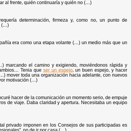
ar al frente, quién continuaría y quién no (…)
 requería determinación, firmeza y, como no, un punto de
o (…)
compañía era como una etapa volante (…) un medio más que un
…) marcando el camino y exigiendo, moviéndonos rápida y
r cambios… Tenia que
ser un espejo
, un buen espejo, y hacer
 (…) mover toda una organización hacia adelante, con nuevos
yor motivación (…)
procuré hacer de la comunicación un momento serio, de empuje
os de viaje. Daba claridad y apertura. Necesitaba un equipo
ital privado imponen en los Consejos de sus participadas es
esionales”, no de ir por casa (…)