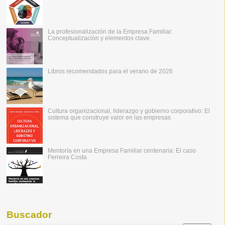
La profesionalización de la Empresa Familiar:
Conceptualización y elementos clave
Libros recomendados para el verano de 2026
Cultura organizacional, liderazgo y gobierno corporativo: El
sistema que construye valor en las empresas
Mentoría en una Empresa Familiar centenaria: El caso
Ferreira Costa
Buscador