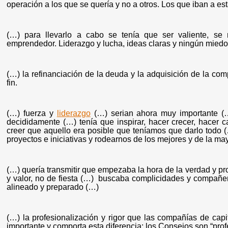
operación a los que se quería y no a otros. Los que iban a est
(…) para llevarlo a cabo se tenía que ser valiente, se
emprendedor. Liderazgo y lucha, ideas claras y ningún mied
(…) la refinanciación de la deuda y la adquisición de la 
fin.
(…) fuerza y
liderazgo
(…) serian ahora muy importante (
decididamente (…) tenía que inspirar, hacer crecer, hace
creer que aquello era posible que teníamos que darlo todo
proyectos e iniciativas y rodearnos de los mejores y de la ma
(…) quería transmitir que empezaba la hora de la verdad y 
y valor, no de fiesta (…) buscaba complicidades y compañer
alineado y preparado (…)
(…) la profesionalización y rigor que las compañías de cap
importante y comporta esta diferencia: los Consejos son “prof