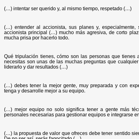
(…) intentar ser querido y, al mismo tiempo, respetado (…)
(…) entender al accionista, sus planes y, especialmente
accionista principal (…) mucho más agresiva, de corto pl
mucha prisa por hacerlo todo.
Qué tripulación tienes, cómo son las personas que tienes 
necesitas son unas de las muchas preguntas que cualquie
liderarlo y dar resultados (…)
(…) debes tener la mejor gente, muy preparada y con exper
tenga y desarrolle mejor a su equipo.
(…) mejor equipo no solo significa tener a gente más téc
personales necesarias para gestionar equipos e integrarse e
(…) la propuesta de valor que ofreces debe tener sentido sie
De no ser así, serás fagocitado (…)