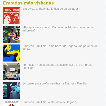
Entradas más visitadas
Entrevista a Stalin: La lógica de un dictador
¿Por qué necesitas un Consejo de Administración en tu
empresa?
Empresa Familiar: Cómo hacer del legado una palanca de
futuro
Formación necesaria para el accionista de la Empresa
Familiar
14 pasos para profesionalizar la Empresa Familiar
Empresa Familiar: La alquimia del legado