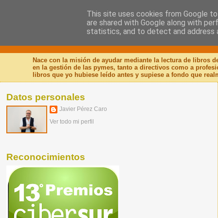
This site uses cookies from Google to 
are shared with Google along with per
Nuevo Viernes - Nuevo
statistics, and to detect and address 
Nace con la misión de ayudar mediante la lectura de libros 
en la gestión de las pymes, tanto a directivos como a profes
libros que yo hubiese leído antes y supiese a fondo que real
Datos personales
Javier Pérez Caro
Ver todo mi perfil
Reconocimientos