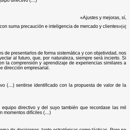
ipo directivo (…)
«Ajustes y mejoras, sí,
con suma precaución e inteligencia de mercado y clientes»
[iii]
s de presentarlos de forma sistemática y con objetividad, nos
ctar al futuro, que, por naturaleza, siempre será incierto. Si
 en la comprensión y aprendizaje de experiencias similares a
de dirección empresarial.
ivo (…) sentirse identificado con la propuesta de valor de la
equipo directivo y del suyo también que recordase las mil
en momentos difíciles (…)
oma de decisiones, tanto estratégicas como tácticas. Pero no