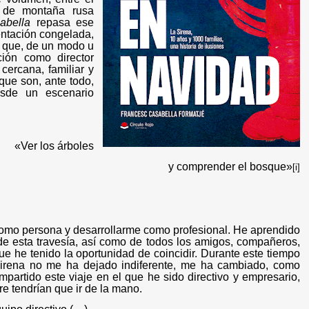
s de montaña rusa
abella
repasa ese
entación congelada,
s que, de un modo u
ión como director
ercana, familiar y
ue son, ante todo,
esde un escenario
«Ver los árboles
y comprender el bosque»
[i]
como persona y desarrollarme como profesional. He aprendido
de esta travesía, así como de todos los amigos, compañeros,
ue he tenido la oportunidad de coincidir. Durante este tiempo
 Sirena no me ha dejado indiferente, me ha cambiado, como
partido este viaje en el que he sido directivo y empresario,
e tendrían que ir de la mano.