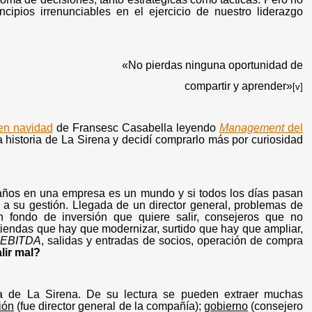
ncipios irrenunciables en el ejercicio de nuestro liderazgo
«No pierdas ninguna oportunidad de
compartir y aprender»
[v]
en navidad
de Fransesc Casabella leyendo
Management
del
la historia de La Sirena y decidí comprarlo más por curiosidad
0 años en una empresa es un mundo y si todos los días pasan
a su gestión. Llegada de un director general, problemas de
 un fondo de inversión que quiere salir, consejeros que no
tiendas que hay que modernizar, surtido que hay que ampliar,
l
EBITDA
, salidas y entradas de socios, operación de compra
lir mal?
ia de La Sirena. De su lectura se pueden extraer muchas
ión
(fue director general de la compañía);
gobierno
(consejero