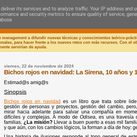
deliver its services and to analyze traffic. Your IP address and 
formance and security metrics to ensure quality of service, gen
 Libro
abuse.
de management a difundir nuevas técnicas y conocimientos teórico-práct
ionales, para hacer frente a los nuevos retos con más recursos. Con el 
mente servirían de ayuda.
viernes, 22 de noviembre de 2024
Bichos rojos en navidad: La Sirena, 10 años y 1
Estimad@s amig@s
Sinopsis
Bichos rojos en navidad
es un libro que trata sobre lide
gestión de personas y proyectos, gestión del cambio, pero
mirar hacia adelante para salvar una compañía en momen
difíciles y complejas. A modo de
Odisea
, es una travesía
familias
.
¿La misión?
Llevar a buen puerto a esas mil famil
y que aún, con los cambios lógicos, la forman a día de hoy: g
Una historia de ilusiones responde al tono general de est