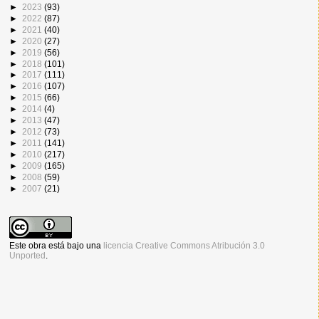
►
2023
(93)
►
2022
(87)
►
2021
(40)
►
2020
(27)
►
2019
(56)
►
2018
(101)
►
2017
(111)
►
2016
(107)
►
2015
(66)
►
2014
(4)
►
2013
(47)
►
2012
(73)
►
2011
(141)
►
2010
(217)
►
2009
(165)
►
2008
(59)
►
2007
(21)
Este obra está bajo una
licencia Creative Commons Atribución 3.0
Unported
.