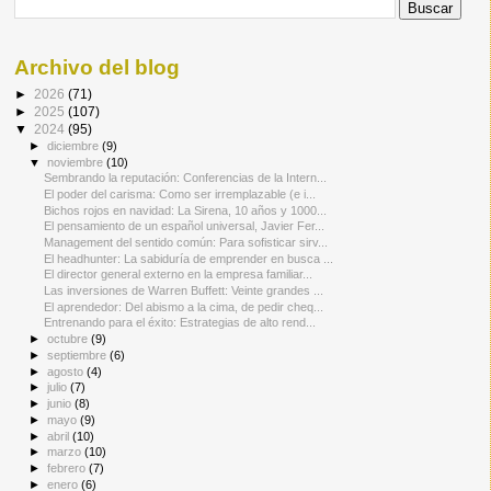
Archivo del blog
►
2026
(71)
►
2025
(107)
▼
2024
(95)
►
diciembre
(9)
▼
noviembre
(10)
Sembrando la reputación: Conferencias de la Intern...
El poder del carisma: Como ser irremplazable (e i...
Bichos rojos en navidad: La Sirena, 10 años y 1000...
El pensamiento de un español universal, Javier Fer...
Management del sentido común: Para sofisticar sirv...
El headhunter: La sabiduría de emprender en busca ...
El director general externo en la empresa familiar...
Las inversiones de Warren Buffett: Veinte grandes ...
El aprendedor: Del abismo a la cima, de pedir cheq...
Entrenando para el éxito: Estrategias de alto rend...
►
octubre
(9)
►
septiembre
(6)
►
agosto
(4)
►
julio
(7)
►
junio
(8)
►
mayo
(9)
►
abril
(10)
►
marzo
(10)
►
febrero
(7)
►
enero
(6)