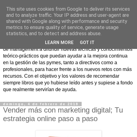
This site uses cookies from Google to deliver its services
Nuevo Viernes - Nuevo
and to analyze traffic. Your IP address and user-agent are
shared with Google along with performance and security
Libro
metrics to ensure quality of service, generate usage
statistics, and to detect and address abuse.
Nace con la misión de ayudar mediante la lectura de libros
LEARN MORE
GOT IT
de management a difundir nuevas técnicas y conocimientos
teórico-prácticos que puedan ayudar a la mejora continua
en la gestión de las pymes, tanto a directivos como a
profesionales, para hacer frente a los nuevos retos con más
recursos. Con el objetivo y los valores de recomendar
siempre libros que yo hubiese leído antes y supiese a fondo
que realmente servirían de ayuda.
domingo, 4 de febrero de 2018
Vender más con marketing digital; Tu
estrategia online paso a paso