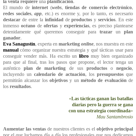
la venta requiere
una
planificación
.
El mundo de
internet
(
webs
,
tiendas de comercio electrónico
,
redes sociales
,
app
, etc.) es enorme y, por lo tanto, es necesario
destacar
de entre la
infinidad
de
productos
y
servicios
. En este
inmenso
océano
de
ofertas
y
experiencias
, es preciso plantearse
detenidamente qué queremos conseguir para
trazar
un
plan
ganador
.
Eva Sanagustín
, experta en
marketing
online
, nos muestra en este
manual
cómo organizar nuestra estrategia y qué tácticas usar para
conseguir vender más. Ha escrito un
libro
muy bien organizado
para que al final, tras los pasos que propone, el lector tenga un
auténtico
plan de marketing
de sus
productos
o
negocio
,
incluyendo un
calendario de actuación
, los
presupuestos
que
permitirán alcanzar los
objetivos
y un
método de evaluación
de
los
resultados
.
«
Las tácticas ganan
las batallas
diarias pero la guerra se gana
con una estrategia coordinada
»
Mau Santambrosio
Aumentar las ventas
de nuestros clientes es el
objetivo principal
por el que luchamos día a día los profesionales que nos dedicamos