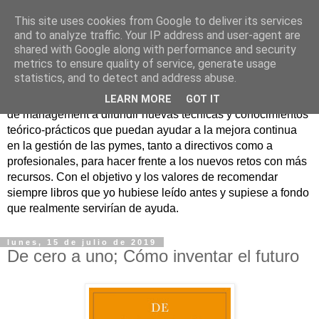
This site uses cookies from Google to deliver its services
Nuevo Viernes - Nuevo
and to analyze traffic. Your IP address and user-agent are
shared with Google along with performance and security
Libro
metrics to ensure quality of service, generate usage
statistics, and to detect and address abuse.
Nace con la misión de ayudar mediante la lectura de libros
LEARN MORE
GOT IT
de management a difundir nuevas técnicas y conocimientos
teórico-prácticos que puedan ayudar a la mejora continua
en la gestión de las pymes, tanto a directivos como a
profesionales, para hacer frente a los nuevos retos con más
recursos. Con el objetivo y los valores de recomendar
siempre libros que yo hubiese leído antes y supiese a fondo
que realmente servirían de ayuda.
lunes, 15 de julio de 2019
De cero a uno; Cómo inventar el futuro