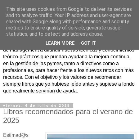
This site uses cookies from Google to deliver its services
Nuevo Viernes - Nuevo
and to analyze traffic. Your IP address and user-agent are
shared with Google along with performance and security
Libro
metrics to ensure quality of service, generate usage
statistics, and to detect and address abuse.
Nace con la misión de ayudar mediante la lectura de libros
LEARN MORE
GOT IT
de management a difundir nuevas técnicas y conocimientos
teórico-prácticos que puedan ayudar a la mejora continua
en la gestión de las pymes, tanto a directivos como a
profesionales, para hacer frente a los nuevos retos con más
recursos. Con el objetivo y los valores de recomendar
siempre libros que yo hubiese leído antes y supiese a fondo
que realmente servirían de ayuda.
viernes, 4 de julio de 2025
Libros recomendados para el verano de
2025
Estimad@s