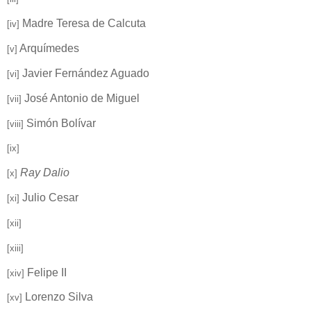
Madre Teresa de Calcuta
[iv]
Arquímedes
[v]
Javier Fernández Aguado
[vi]
José Antonio de Miguel
[vii]
Simón Bolívar
[viii]
[ix]
Ray Dalio
[x]
Julio Cesar
[xi]
[xii]
[xiii]
Felipe II
[xiv]
Lorenzo Silva
[xv]