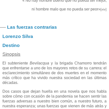
«
No hay hombre bueno que no pueda ser mejor,
ni hombre malo que no pueda ser peor»
[xiv]
—
―
Las fuerzas contrarias
Lorenzo Silva
Destino
Sinopsis
El subteniente
Bevilacqua
y la brigada Chamorro tendrán
que enfrentarse a uno de los mayores retos de su carrera: el
esclarecimiento simultáneo de dos muertes en el momento
más crítico que ha vivido nuestra sociedad en las últimas
décadas.
Dos casos que dejan huella en una novela que nos habla
sobre cómo con ocasión de la pandemia se hacen sentir las
fuerzas adversas a nuestro bien común, a nuestro futuro, a
nuestra esperanza; unas fuerzas que vienen de más atrás y