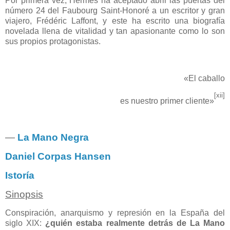
Por primera vez, Hermès ha aceptado abrir las puertas del
número 24 del Faubourg Saint-Honoré a un escritor y gran
viajero, Frédéric Laffont, y este ha escrito una biografía
novelada llena de vitalidad y tan apasionante como lo son
sus propios protagonistas.
«El caballo
[xii]
es nuestro primer cliente»
―
La Mano Negra
Daniel Corpas Hansen
Istoría
Sinopsis
Conspiración, anarquismo y represión en la España del
siglo XIX:
¿quién estaba realmente detrás de La Mano