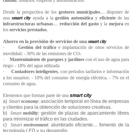
ciudad
: usuarios, empresa y administración.
Desde la perspectiva de los
gestores municipales
… disponer de
una
smart city
ayuda a la
gestión automática
y
eficiente
de las
infraestructuras urbanas
…
reducción del gasto
y la
mejora
en
los
servicios prestados
.
Ahorro en la provisión de servicios de una
smart
city
·
Gestión del tráfico
e implantación de otros servicios de
movilidad: - 30% de las emisiones de CO
2
·
Mantenimiento de parques y jardines
con el uso de agua para
riego: - 18% del agua utilizada
·
Contadores inteligentes
, con periodos tarifarios e información
a los usuarios: - 10% del consumo de energía eléctrica. - 7% en el
consumo de agua.
Elementos que forman parte de una
smart cit
y
a)
Smart
economy
: asociación temporal en línea de empresas
y clientes para la obtención de soluciones creativas.
b)
Smart
mobility
: gestión de plazas de aparcamiento libres
para minimizar el tráfico en las ciudades.
c)
Smart
environment
: alumbrado eficiente… fomento de la
tecnología
LED
y su desarrollo.