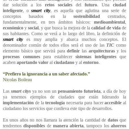
dar solución a los
retos sociales
del
futuro
. Una
ciudad
inteligente
, o
smart city
, es aquella que aglutina una serie de
conceptos basados en la
sostenibilidad
centrados,
fundamentalmente, en tres ámbitos básicos:
medioambiental
,
económico
y
social
, y que busca la mejora de la
calidad de vida
de
sus habitantes. Como se verá a lo largo del libro, la definición de
smart city
es muy amplia y abarca muchos conceptos. El
denominador común de todos ellos será el uso de las
TIC
como
elemento básico que servirá para
definir
las
arquitecturas
y los
procesos comunes
para establecer
sistemas inteligentes
que
acaben
aportando
valor
al
ciudadano
y al
entorno
.
“Prefiero la ignorancia a un saber afectado.”
Nicolas Boileau
Las
smart citys
ya no son un
pensamiento futurista
, a día de hoy
ya tenemos ejemplos de ciudades que están liderando la
implementación
de la
tecnología
necesaria para hacer
accesible
al
ciudadano los servicios que conlleva este tipo de desarrollos.
En unos años no nos llamara la atención la cantidad de
datos
que
tendremos
disponibles
de
manera abierta
, tampoco los
ahorros