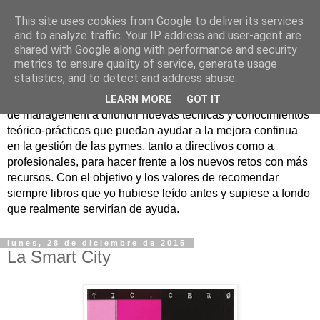
This site uses cookies from Google to deliver its services
Nuevo Viernes - Nuevo
and to analyze traffic. Your IP address and user-agent are
shared with Google along with performance and security
Libro
metrics to ensure quality of service, generate usage
statistics, and to detect and address abuse.
Nace con la misión de ayudar mediante la lectura de libros
LEARN MORE
GOT IT
de management a difundir nuevas técnicas y conocimientos
teórico-prácticos que puedan ayudar a la mejora continua
en la gestión de las pymes, tanto a directivos como a
profesionales, para hacer frente a los nuevos retos con más
recursos. Con el objetivo y los valores de recomendar
siempre libros que yo hubiese leído antes y supiese a fondo
que realmente servirían de ayuda.
lunes, 28 de diciembre de 2015
La Smart City