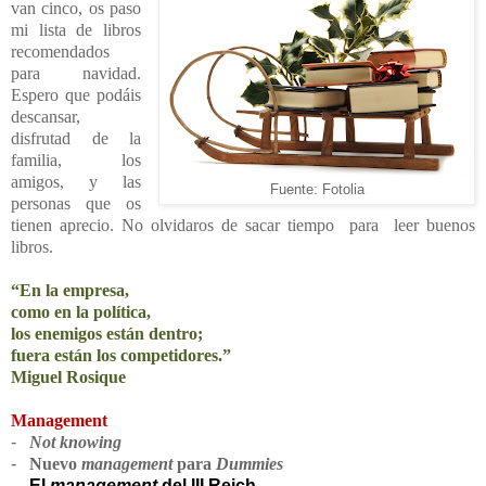
van cinco, os paso
mi lista de libros
recomendados
para navidad.
Espero que podáis
descansar,
disfrutad de la
familia, los
amigos, y las
Fuente: Fotolia
personas que os
tienen aprecio. No olvidaros de sacar tiempo para leer buenos
libros.
“En la empresa,
como en la política,
los enemigos están dentro;
fuera están los competidores.”
Miguel Rosique
Management
-
Not knowing
-
Nuevo
management
para
Dummies
-
El
management
del III Reich