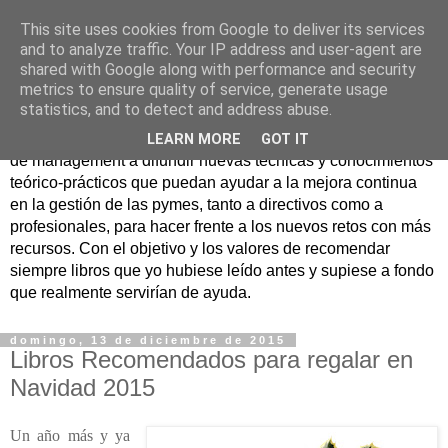
This site uses cookies from Google to deliver its services
Nuevo Viernes - Nuevo
and to analyze traffic. Your IP address and user-agent are
shared with Google along with performance and security
Libro
metrics to ensure quality of service, generate usage
statistics, and to detect and address abuse.
Nace con la misión de ayudar mediante la lectura de libros
LEARN MORE
GOT IT
de management a difundir nuevas técnicas y conocimientos
teórico-prácticos que puedan ayudar a la mejora continua
en la gestión de las pymes, tanto a directivos como a
profesionales, para hacer frente a los nuevos retos con más
recursos. Con el objetivo y los valores de recomendar
siempre libros que yo hubiese leído antes y supiese a fondo
que realmente servirían de ayuda.
domingo, 13 de diciembre de 2015
Libros Recomendados para regalar en
Navidad 2015
Un año más y ya