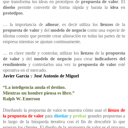
que transforma tus ideas en prototipos de
propuesta de valor
. El
diseño
permite convertir de forma rápida y barata la
idea
en
prototipos
.
… la importancia de
alinear
, es decir utiliza los
lienzos
de la
propuesta de valor
y del
modelo de negocio
como una especie de
idioma común que permite crear alineación en todas las partes de tu
empresa mientras se ajustan continuamente.
… es clave medir y controlar, utilizar los
lienzos
de la
propuesta
de valor
y del
modelo de negocio
para crear
indicadores del
rendimiento
y controlarlos una vez tu
propuesta de valor
esté
operativa en el mercado.
Javier García
y
José Antonio de Miguel
“La inteligencia anula el destino.
Mientras un hombre piensa es libre.”
Ralph W. Emerson
Diseñando la propuesta de valor te muestra cómo usar el
lienzo de
la propuesta de valor
para
diseñar
y
probar
grandes propuestas a
lo largo de la búsqueda iterativa con el fin de descubrir lo que
esperan los clientes. El diseño de la propuesta de valor es el proceso