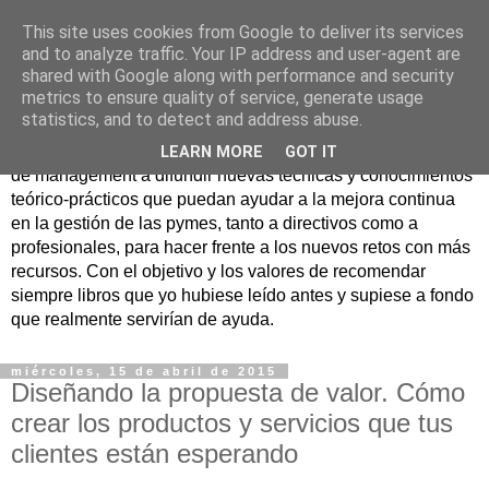
This site uses cookies from Google to deliver its services
Nuevo Viernes - Nuevo
and to analyze traffic. Your IP address and user-agent are
shared with Google along with performance and security
Libro
metrics to ensure quality of service, generate usage
statistics, and to detect and address abuse.
Nace con la misión de ayudar mediante la lectura de libros
LEARN MORE
GOT IT
de management a difundir nuevas técnicas y conocimientos
teórico-prácticos que puedan ayudar a la mejora continua
en la gestión de las pymes, tanto a directivos como a
profesionales, para hacer frente a los nuevos retos con más
recursos. Con el objetivo y los valores de recomendar
siempre libros que yo hubiese leído antes y supiese a fondo
que realmente servirían de ayuda.
miércoles, 15 de abril de 2015
Diseñando la propuesta de valor. Cómo
crear los productos y servicios que tus
clientes están esperando