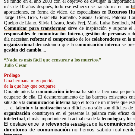
Se fundó en el año 2003 con el objetivo de divulgar la importanci
más de 10 años después, todo ese esfuerzo se transforma en un
l
aportaciones, en forma de vídeo, de especialistas en
Recursos H
Jorge Díez-Ticio, Graciella Ramallo, Susana Gómez, Paloma Lo
Queipo de Llano, Silvia Lázaro, Jesús Frej, María Luisa Benlloch, 
Comunicar para transformar
sirve de inspiración y supone el 
responsables
de c
omunicación
Interna
,
gestión de personas
o 
día necesitan
reforzar
el
compromiso
de los
colaboradores
en la
t
organizacional
demostrando que la
comunicación interna
se pre
gestión del cambio
....
“Nada es más fácil que censurar a los muertos.”
Julio Cesar
Prólogo
Una hermana muy querida…
de la que hay que ocuparse
Durante años la
comunicación interna
ha sido la hermana pequeña 
ocuparse de ella. El desmoronamiento de las barreras existentes ent
situado a la
comunicación interna
bajo el foco de un interés que est
… el
talento
y la
motivación
son difíciles no sólo son difíciles d
organización
constituyen en el presente la palanca más eficaz 
intelectual
, el más importante en la actual era de la
tecnología
y los
El desfase entre la
relevancia
de la
comunicación
estratégica
directores
de
comunicación
no hemos sabido realmente