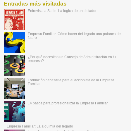
Entradas más visitadas
Entrevista a Stalin: La lógica de un dictador
Empresa Familiar: Cómo hacer del legado una palanca de
futuro
¿Por qué necesitas un Consejo de Administración en tu
empresa?
Formación necesaria para el accionista de la Empresa
Familiar
14 pasos para profesionalizar la Empresa Familiar
Empresa Familiar: La alquimia del legado