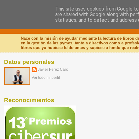
This site uses cookies from Google to 
are shared with Google along with per
Nuevo Viernes - Nuevo
statistics, and to detect and address 
Nace con la misión de ayudar mediante la lectura de libros 
en la gestión de las pymes, tanto a directivos como a profes
libros que yo hubiese leído antes y supiese a fondo que real
Datos personales
Javier Pérez Caro
Ver todo mi perfil
Reconocimientos