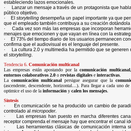
estableciendo lazos emocionales.
·
Lanzar un mensaje a través de un protagonista que habla
público objetivo.
·
El
storytelling
desempeña un papel importante ya que permit
que el empleado también contribuya a su creación dotándola
·
Cada vez son más las empresas que incorporan herramien
menajes que emocionen y que vayan en línea con la estrateg
·
El 73% del tiempo diario de los usuarios permanecen cone
confirma que el audiovisual es el lenguaje del presente.
·
La cultura 2.0 y multimedia ha permitido que se generen
el
storytelling
.
Tendencia 6.
Comunicación multicanal
Las empresas están apostando por la
comunicación multicanal
entornos colaborativos 2.0
o
revistas digitales
e
interactivas
.
La
comunicación multicanal
persigue asegurar que la
comuni
(ascendente, descendente, horizontal…). Para llegar a cada uno de
optimice el uso de la
información
y
calen los mensajes
.
Síntesis
·
En comunicación se ha producido un cambio de paradig
controlado al
micropoder
.
·
Las empresas han puesto en marcha diferentes canal
receptor comprenda el mensaje hay que encontrar el canal idó
·
Las herramientas clásicas de comunicación interna si