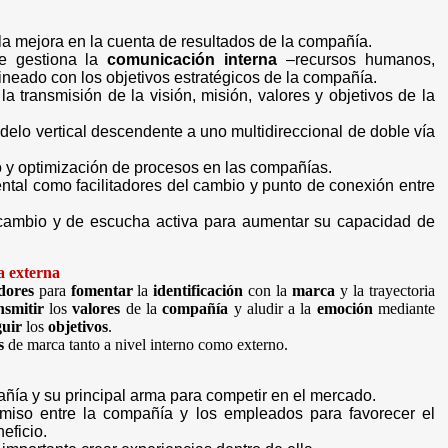
la mejora en la cuenta de resultados de la compañía.
e gestiona la
comunicación interna
–recursos humanos,
ineado con los objetivos estratégicos de la compañía.
a transmisión de la visión, misión, valores y objetivos de la
lo vertical descendente a uno multidireccional de doble vía
o y optimización de procesos en las compañías.
ntal como facilitadores del cambio y punto de conexión entre
 cambio y de escucha activa para aumentar su capacidad de
a externa
dores
para
fomentar
la
identificación
con la
marca
y la trayectoria
nsmitir
los
valores
de la
compañía
y aludir a la
emoción
mediante
guir
los
objetivos
.
s
de marca tanto a nivel interno como externo.
ñía y su principal arma para competir en el mercado.
miso entre la compañía y los empleados para favorecer el
eficio.