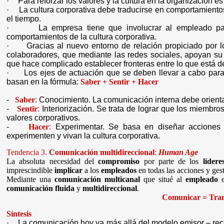
·
Para reforzar los valores y la cultura en la organización e
·
La cultura corporativa debe traducirse en comportamient
el tiempo.
·
La empresa tiene que involucrar al empleado par
comportamientos de la cultura corporativa.
·
Gracias al nuevo entorno de relación propiciado por 
colaboradores, que mediante las redes sociales, apoyan su 
que hace complicado establecer fronteras entre lo que está d
·
Los ejes de actuación que se deben llevar a cabo para
basan en la fórmula:
Saber + Sentir + Hacer
-
Saber
:
Conocimiento. La comunicación interna debe orientars
-
Sentir
:
Interiorización. Se trata de lograr que los miembro
valores corporativos.
-
Hacer
:
Experimentar. Se basa en diseñar acciones 
experimenten y vivan la cultura corporativa.
Tendencia 3.
Comunicación multidireccional
:
Human Age
La absoluta necesidad del
compromiso
por parte de los
lídere
imprescindible
implicar
a los
empleados
en todas las acciones y ges
Mediante una
comunicación multicanal
que situé al
empleado
e
comunicación fluida
y
multidireccional
.
Comunicar = Tran
Síntesis
·
La comunicación hoy va más allá del modelo emisor – rece