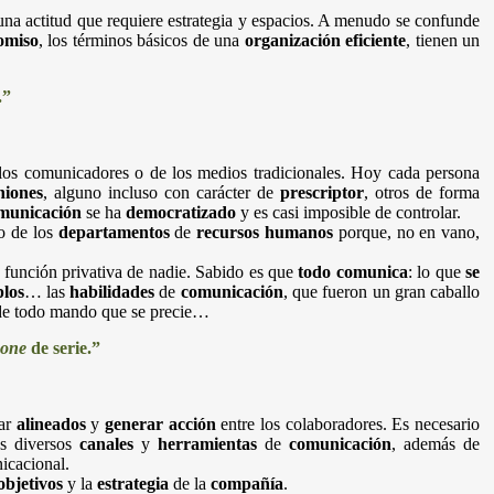
 una actitud que requiere estrategia y espacios. A menudo se confunde
omiso
, los términos básicos de una
organización eficiente
, tienen un
.”
los comunicadores o de los medios tradicionales. Hoy cada persona
niones
, alguno incluso con carácter de
prescriptor
, otros de forma
municación
se ha
democratizado
y es casi imposible de controlar.
io de los
departamentos
de
recursos humanos
porque, no en vano,
función privativa de nadie. Sabido es que
todo comunica
: lo que
se
los
… las
habilidades
de
comunicación
, que fueron un gran caballo
e de todo mando que se precie…
hone
de serie.”
ar
alineados
y
generar acción
entre los colaboradores. Es necesario
s diversos
canales
y
herramientas
de
comunicación
, además de
icacional.
objetivos
y la
estrategia
de la
compañía
.