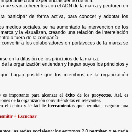
s importante crear experiencias dentro de ella.
os que sean coherentes con el ADN de la marca y perduren en
a participar de forma activa, para conocer y adoptar los
los medios sociales, se ha aumentado la intervención de los
marca y la visualizan, creando una relación de interrelación
entro o fuera de la compañía.
 convertir a los colaboradores en portavoces de la marca se
e en la difusión de los principios de la marca.
s de la organización entiendan y hagan suyos los principios y
que hagan posible que los miembros de la organización
s
es importante para alcanzar el
éxito
de los
proyectos
. Así, es
tiones de la organización convirtiéndolos en relevantes.
n el centro y le facilite
herramientas
que permitan asegurar una
smitir + Escuchar
ptor, las redes sociales y los entornos 2.0 permiten que cada