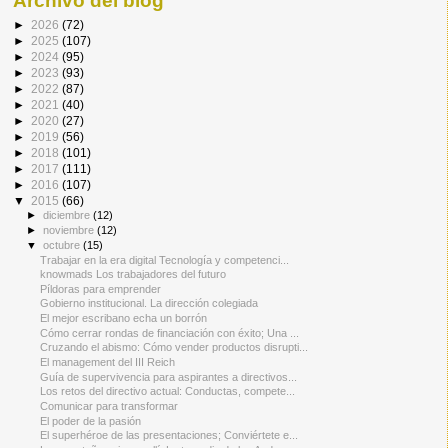
Archivo del blog
►
2026
(72)
►
2025
(107)
►
2024
(95)
►
2023
(93)
►
2022
(87)
►
2021
(40)
►
2020
(27)
►
2019
(56)
►
2018
(101)
►
2017
(111)
►
2016
(107)
▼
2015
(66)
►
diciembre
(12)
►
noviembre
(12)
▼
octubre
(15)
Trabajar en la era digital Tecnología y competenci...
knowmads Los trabajadores del futuro
Píldoras para emprender
Gobierno institucional. La dirección colegiada
El mejor escribano echa un borrón
Cómo cerrar rondas de financiación con éxito; Una ...
Cruzando el abismo: Cómo vender productos disrupti...
El management del III Reich
Guía de supervivencia para aspirantes a directivos...
Los retos del directivo actual: Conductas, compete...
Comunicar para transformar
El poder de la pasión
El superhéroe de las presentaciones; Conviértete e...