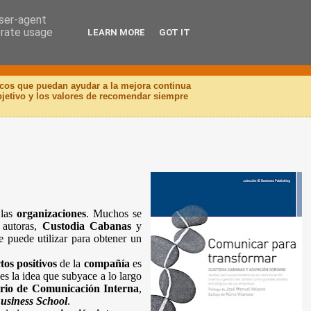
user-agent
erate usage
LEARN MORE
GOT IT
icos que puedan ayudar a la mejora continua
objetivo y los valores de recomendar siempre
las
organizaciones
. Muchos se
s autoras,
Custodia Cabanas
y
 puede utilizar para obtener un
tos positivos
de la
compañía
es
es la idea que subyace a lo largo
rio de Comunicación Interna
,
usiness School
.