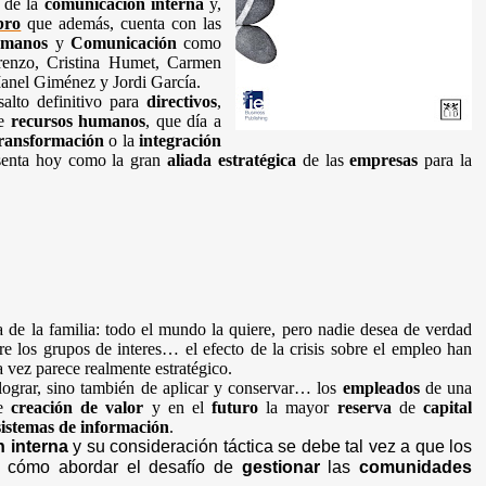
a de la
comunicación interna
y,
ibro
que además, cuenta con las
umanos
y
Comunicación
como
renzo, Cristina Humet, Carmen
Manel Giménez y Jordi García.
salto definitivo para
directivos
,
de
recursos humanos
, que día a
ransformación
o la
integración
senta hoy como la gran
aliada
estratégica
de las
empresas
para la
de la familia: todo el mundo la quiere, pero nadie desea de verdad
re los grupos de interes… el efecto de la crisis sobre el empleo han
a vez parece realmente estratégico.
e lograr, sino también de aplicar y conservar… los
empleados
de una
de
creación de valor
y en el
futuro
la mayor
reserva
de
capital
sistemas de información
.
 interna
y su consideración táctica se debe tal vez a que los
 cómo abordar el desafío de
gestionar
las
comunidades