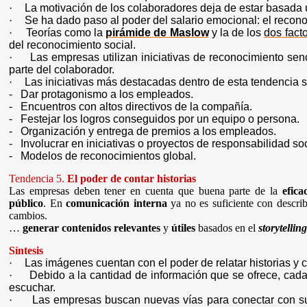
·
La motivación de los colaboradores deja de estar basad
·
Se ha dado paso al poder del salario emocional: el recon
·
Teorías como la
pirámide de Maslow
y la de los
dos fact
del reconocimiento social.
·
Las empresas utilizan iniciativas de reconocimiento sen
parte del colaborador.
·
Las iniciativas más destacadas dentro de esta tendencia 
-
Dar protagonismo a los empleados.
-
Encuentros con altos directivos de la compañía.
-
Festejar los logros conseguidos por un equipo o persona.
-
Organización y entrega de premios a los empleados.
-
Involucrar en iniciativas o proyectos de responsabilidad soc
-
Modelos de reconocimientos global.
Tendencia 5.
El poder de contar historias
Las empresas deben tener en cuenta que buena parte de la
efica
público
. En
comunicación interna
ya no es suficiente con describ
cambios.
…
generar contenidos relevantes
y
útiles
basados en el
storytellin
Síntesis
·
Las imágenes cuentan con el poder de relatar historias y 
·
Debido a la cantidad de información que se ofrece, cad
escuchar.
·
Las empresas buscan nuevas vías para conectar con su p