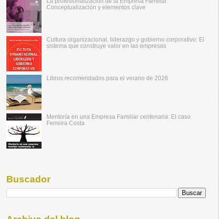
La profesionalización de la Empresa Familiar:
Conceptualización y elementos clave
Cultura organizacional, liderazgo y gobierno corporativo: El
sistema que construye valor en las empresas
Libros recomendados para el verano de 2026
Mentoría en una Empresa Familiar centenaria: El caso
Ferreira Costa
Buscador