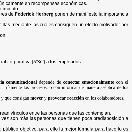
a únicamente en recompensas económicas.
ocimiento.
ores de
Federick Herberg
ponen de manifiesto la importancia
cillas mediante las cuales consiguen un efecto motivador por
son:
ial corporativa (
RSC
) a los empleados.
cia
comunicacional
depende de
conectar emocionalmente
con el
ir fríamente los procesos, o con informar de manera aséptica de los
g
y que consigan
mover
y
provocar reacción
en los colaboradores.
crean vínculos entre las personas que las contemplan.
a vez son más las personas que tienen poca predisposición a
úblico objetivo, para ello la mejor fórmula para hacerlo es