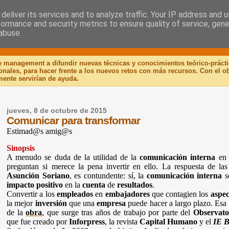
deliver its services and to analyze traffic. Your IP address and 
formance and security metrics to ensure quality of service, gen
 Libro
abuse.
de management a difundir nuevas técnicas y conocimientos teórico-práct
ionales, para hacer frente a los nuevos retos con más recursos. Con el 
mente servirían de ayuda.
jueves, 8 de octubre de 2015
Comunicar para transformar
Estimad@s amig@s
Sinopsis
A menudo se duda de la utilidad de la
comunicación interna
en 
preguntan si merece la pena invertir en ello. La respuesta de la
Asunción Soriano
, es contundente: sí, la
comunicación interna
se
impacto positivo
en la
cuenta
de
resultados
.
Convertir a los
empleados
en
embajadores
que contagien los
aspec
la mejor
inversión
que una
empresa
puede hacer a largo plazo. Esa 
de la
obra
, que surge tras años de trabajo por parte del
Observato
que fue creado por
Inforpress
, la revista
Capital Humano
y el
IE B