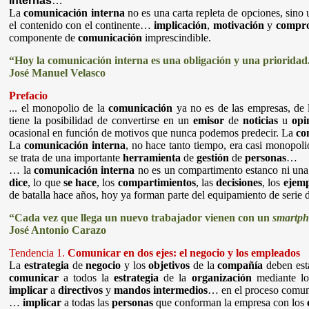
internas
…
La
comunicación interna
no es una carta repleta de opciones, sino
el contenido con el continente…
implicación
,
motivación
y
compr
componente de
comunicación
imprescindible.
“Hoy la comunicación interna es una obligación y una prioridad
José Manuel Velasco
Prefacio
... el monopolio de la
comunicación
ya no es de las empresas, de 
tiene la posibilidad de convertirse en un
emisor
de
noticias
u
opi
ocasional en función de motivos que nunca podemos predecir. La
co
La
comunicación interna
, no hace tanto tiempo, era casi monopol
se trata de una importante
herramienta
de
gestión
de
personas
…
… la
comunicación interna
no es un compartimento estanco ni una 
dice
, lo que
se hace
, los
compartimientos
, las
decisiones
, los
ejemp
de batalla hace años, hoy ya forman parte del equipamiento de seri
“Cada vez que llega un nuevo trabajador vienen con un
smartp
José Antonio Carazo
Tendencia 1.
Comunicar en dos ejes: el negocio y los empleados
La
estrategia
de
negocio
y los
objetivos
de la
compañía
deben est
comunicar
a todos la
estrategia
de la
organización
mediante lo
implicar
a
directivos
y
mandos intermedios
… en el proceso comun
…
implicar
a todas las
personas
que conforman la empresa con los