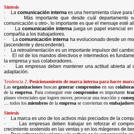
Síntesis
·
La
comunicación interna
es una herramienta clave para 
·
Más importante que desde cuál departamento s
comunicación u otro-, lo importante es que el mensaje esté al
·
La
comunicación interna
juega un papel esencial en l
compañía a los trabajadores.
·
La
comunicación interna
ha evolucionado desde un mode
(ascendente y descendente).
·
La retroalimentación es un importante impulsor del cambi
·
El rol de los mandos directivos e intermedios es fundame
la empresa y sus colaboradores.
·
Las empresas deben mantener una actitud abierta al
adaptación.
Tendencia 2.
Posicionamiento de marca interna para hacer marc
Las
organizaciones
buscan
generar compromiso
en sus
colabora
de la
empresa
. Para conseguir este
compromiso
es importante
tra
planes vivenciales que logren mover, provocar una reacción y
conse
… todos los
miembros
de la
empresa
se conviertan en
embajadore
Síntesis
·
La marca es uno de los activos más preciados de la compa
·
Las empresas deben trabajar en reforzar el compro
crecimiento sostenido en las ventas y en los márgenes de ben