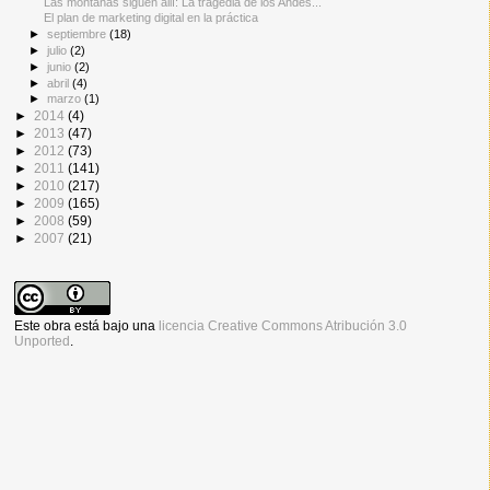
Las montañas siguen allí: La tragedia de los Andes...
El plan de marketing digital en la práctica
►
septiembre
(18)
►
julio
(2)
►
junio
(2)
►
abril
(4)
►
marzo
(1)
►
2014
(4)
►
2013
(47)
►
2012
(73)
►
2011
(141)
►
2010
(217)
►
2009
(165)
►
2008
(59)
►
2007
(21)
Este obra está bajo una
licencia Creative Commons Atribución 3.0
Unported
.