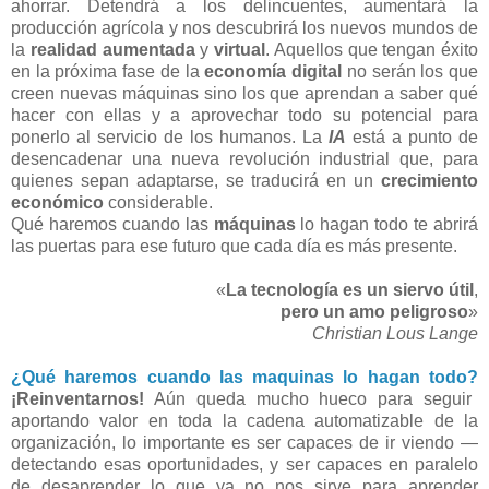
ahorrar. Detendrá a los delincuentes, aumentará la
producción agrícola y nos descubrirá los nuevos mundos de
la
realidad aumentada
y
virtual
. Aquellos que tengan éxito
en la próxima fase de la
economía digital
no serán los que
creen nuevas máquinas sino los que aprendan a saber qué
hacer con ellas y a aprovechar todo su potencial para
ponerlo al servicio de los humanos. La
IA
está a punto de
desencadenar una nueva revolución industrial que, para
quienes sepan adaptarse, se traducirá en un
crecimiento
económico
considerable.
Qué haremos cuando las
máquinas
lo hagan todo te abrirá
las puertas para ese futuro que cada día es más presente.
«
La tecnología es un siervo útil
,
pero un amo peligroso
»
Christian Lous Lange
¿Qué haremos cuando las maquinas lo hagan todo?
¡Reinventarnos!
Aún queda mucho hueco para seguir
aportando valor en toda la cadena automatizable de la
organización, lo importante es ser capaces de ir viendo —
detectando esas oportunidades, y ser capaces en paralelo
de desaprender lo que ya no nos sirve para aprender