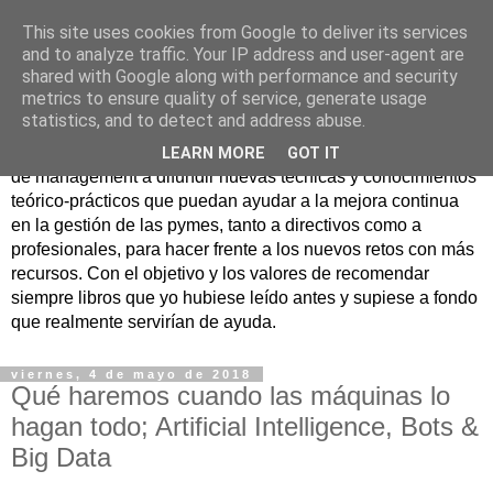
This site uses cookies from Google to deliver its services
Nuevo Viernes - Nuevo
and to analyze traffic. Your IP address and user-agent are
shared with Google along with performance and security
Libro
metrics to ensure quality of service, generate usage
statistics, and to detect and address abuse.
Nace con la misión de ayudar mediante la lectura de libros
LEARN MORE
GOT IT
de management a difundir nuevas técnicas y conocimientos
teórico-prácticos que puedan ayudar a la mejora continua
en la gestión de las pymes, tanto a directivos como a
profesionales, para hacer frente a los nuevos retos con más
recursos. Con el objetivo y los valores de recomendar
siempre libros que yo hubiese leído antes y supiese a fondo
que realmente servirían de ayuda.
viernes, 4 de mayo de 2018
Qué haremos cuando las máquinas lo
hagan todo; Artificial Intelligence, Bots &
Big Data