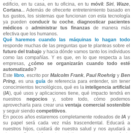
edificio, en tu casa, en tu oficina, en tu
móvil
:
Siri
,
Waze
,
Cortana
... Además de ofrecerte entretenimiento basado en
tus gustos, los sistemas que funcionan con esta tecnología
ya pueden
conducir tu coche
,
diagnosticar pacientes
médicos
o
administrar tus finanzas
de manera más
efectiva que los humanos.
Qué haremos cuando las máquinas lo hagan todo
responde muchas de las preguntas que te planteas sobre el
futuro del trabajo
y hacia dónde vamos tanto los individuos
como las compañías. Y es que, en lo que respecta a las
empresas,
¿cómo se organizarán cuando todo esté
automatizado?
Este
libro
, escrito por
Malcolm Frank
,
Paul Roehrig
y
Ben
Pring
, es una
guía
de referencia para entender, sin tener
conocimientos tecnológicos, qué es la
inteligencia artificial
(
IA
), qué usos y aplicaciones tiene, qué impacto tendrá en
nuestros
negocios
y, sobre todo, cómo podemos
aprovecharla para crear una
ventaja comercial
sostenible
y seguir siendo
competitivos
.
En pocos años estaremos completamente rodeados de
IA
y
su papel será cada vez más trascendental. Educará a
nuestros hijos, cuidará de nuestra salud y nos ayudará a