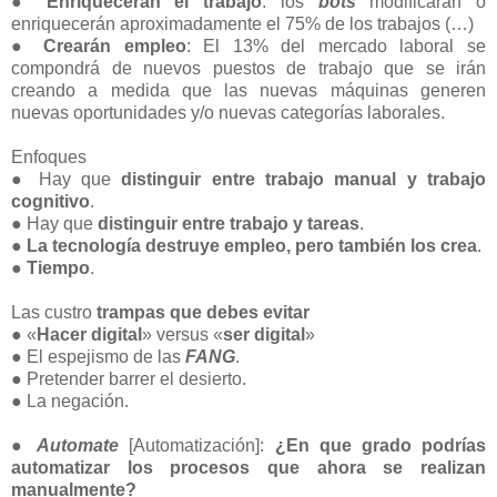
●
Enriquecerán el trabajo
: los
bots
modificarán o
enriquecerán aproximadamente el 75% de los trabajos (…)
●
Crearán empleo
: El 13% del mercado laboral se
compondrá de nuevos puestos de trabajo que se irán
creando a medida que las nuevas máquinas generen
nuevas oportunidades y/o nuevas categorías laborales.
Enfoques
● Hay que
distinguir entre trabajo manual y
trabajo
cognitivo
.
● Hay que
distinguir entre trabajo y tareas
.
●
La tecnología destruye empleo, pero también los crea
.
●
Tiempo
.
Las custro
trampas que debes evitar
● «
Hacer digital
» versus «
ser digital
»
● El espejismo de las
FANG
.
● Pretender barrer el desierto.
● La negación.
● Automate
[Automatización]:
¿En que grado podrías
automatizar los procesos que ahora se realizan
manualmente?