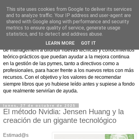
This site uses cookies from Google to deliver its services
Nuevo Viernes - Nuevo
and to analyze traffic. Your IP address and user-agent are
shared with Google along with performance and security
Libro
metrics to ensure quality of service, generate usage
statistics, and to detect and address abuse.
Nace con la misión de ayudar mediante la lectura de libros
LEARN MORE
GOT IT
de management a difundir nuevas técnicas y conocimientos
teórico-prácticos que puedan ayudar a la mejora continua
en la gestión de las pymes, tanto a directivos como a
profesionales, para hacer frente a los nuevos retos con más
recursos. Con el objetivo y los valores de recomendar
siempre libros que yo hubiese leído antes y supiese a fondo
que realmente servirían de ayuda.
lunes, 27 de octubre de 2025
El método Nvidia: Jensen Huang y la
creación de un gigante tecnológico
Estimad@s