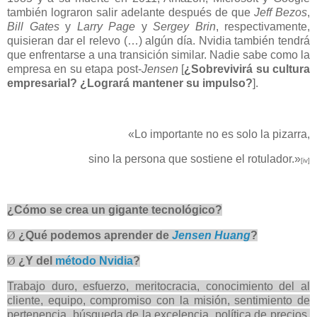
también lograron salir adelante después de que
Jeff Bezos
,
Bill
Gates
y
Larry Page
y
Sergey Brin
, respectivamente,
quisieran dar el relevo (…) algún día. Nvidia también tendrá
que enfrentarse a una transición similar. Nadie sabe como la
empresa en su etapa post-
Jensen
[
¿Sobrevivirá su cultura
empresarial? ¿Logrará mantener su impulso?
].
«Lo importante no es solo la pizarra,
sino la persona que sostiene el rotulador.»
[iv]
¿Cómo se crea un gigante tecnológico?
Ø
¿Qué podemos aprender de
Jensen Huang
?
Ø
¿Y del
método Nvidia
?
Trabajo duro, esfuerzo, meritocracia, conocimiento del al
cliente, equipo, compromiso con la misión, sentimiento de
pertenencia, búsqueda de la excelencia, política de precios,