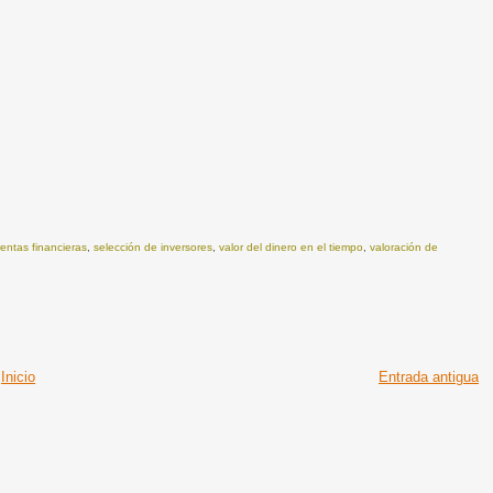
rentas financieras
,
selección de inversores
,
valor del dinero en el tiempo
,
valoración de
Inicio
Entrada antigua