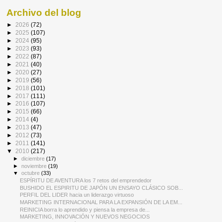
Archivo del blog
►
2026
(72)
►
2025
(107)
►
2024
(95)
►
2023
(93)
►
2022
(87)
►
2021
(40)
►
2020
(27)
►
2019
(56)
►
2018
(101)
►
2017
(111)
►
2016
(107)
►
2015
(66)
►
2014
(4)
►
2013
(47)
►
2012
(73)
►
2011
(141)
▼
2010
(217)
►
diciembre
(17)
►
noviembre
(19)
▼
octubre
(33)
ESPÍRITU DE AVENTURA los 7 retos del emprendedor
BUSHIDO EL ESPIRITU DE JAPÓN UN ENSAYO CLÁSICO SOB...
PERFIL DEL LIDER hacia un liderazgo virtuoso
MARKETING INTERNACIONAL PARA LA EXPANSIÓN DE LA EM...
REINICIA borra lo aprendido y piensa la empresa de...
MARKETING, INNOVACIÓN Y NUEVOS NEGOCIOS