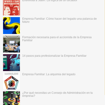
Entrevista a Stalin: La lógica de un dictador
Empresa Familiar: Cómo hacer del legado una palanca de
futuro
Formación necesaria para el accionista de la Empresa
Familiar
14 pasos para profesionalizar la Empresa Familiar
Empresa Familiar: La alquimia del legado
¿Por qué necesitas un Consejo de Administración en tu
empresa?