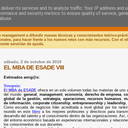
deliver its services and to analyze traffic. Your IP address and 
formance and security metrics to ensure quality of service, gen
 Libro
abuse.
de management a difundir nuevas técnicas y conocimientos teórico-práct
ionales, para hacer frente a los nuevos retos con más recursos. Con el 
mente servirían de ayuda.
sábado, 2 de octubre de 2010
EL MBA DE ESADE VIII
Estimados amig@s:
Sinopsis:
El MBA de ESADE
ofrece en un solo volumen todas las materias de uno 
del mundo:
general
,
management
,
economía
,
derecho de empresa
,
co
global de la gestión
,
estrategia
,
operaciones
,
recursos humanos
,
ma
de información
,
corporate citizenship
,
entrepreneurship
y
leadership
,
Como escuela de negocios líder acreditada a nivel global por los ranki
reunido en este
libro
a los mejores profesores y directivos para transm
desarrollo del talento y el conocimiento dentro de las organizaciones. Así,
del entorno económico basada en experiencias internacionales y relacione
los conocimientos de sus docentes.