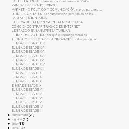
LA HUELLA SOCIAL cómo los usuarios tomaron control...
MANUAL DEL FRANQUICIADO
MARKETING POLÍTICO Y COMUNICACIÓN claves para una ...
DIRIGIR CON TALENTO competencias personales de los...
LA REVOLUCIÓN PUMA
LA ÉTICA DE LA EMPRESA EN LA ENCRUCIJADA
CÓMO ENCONTRAR TRABAJO EN INTERNET
LIDERAZGO EN LA EMPRESA FAMILIAR
EL IMPERATIVO ÉTICO por qué el liderazgo moral es ...
TEORÍA IMPERFECTA DE LA INNOVACIÓN toda apariencia...
EL MBA DE ESADE XIX
EL MBA DE ESADE XVIII
EL MBA DE ESADE XVII
EL MBA DE ESADE XVI
EL MBA DE ESADE XV
EL MBA DE ESADE XIV
EL MBA DE ESADE XIII
EL MBA DE ESADE XII
EL MBA DE ESADE XI
EL MBA DE ESADE X
El MBA DE ESADE IX
EL MBA DE ESADE VIII
EL MBA DE ESADE VII
EL MBA DE ESADE VI
EL MBA DE ESADE V
EL MBA DE ESADE IV
EL MBA DE ESADE III
►
septiembre
(20)
►
agosto
(11)
►
julio
(14)
►
junio
(25)