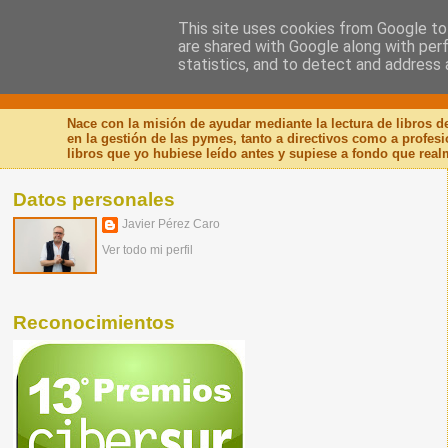
This site uses cookies from Google to 
are shared with Google along with per
Nuevo Viernes - Nuevo
statistics, and to detect and address 
Nace con la misión de ayudar mediante la lectura de libros 
en la gestión de las pymes, tanto a directivos como a profes
libros que yo hubiese leído antes y supiese a fondo que real
Datos personales
Javier Pérez Caro
Ver todo mi perfil
Reconocimientos