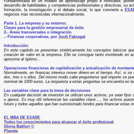
Fundamentada en un modelo de aprendizaje propio e innovador, pione
desarrollo de habilidades y competencias profesionales y directivas, su a
formación, la investigación y el debate social, lo que convierte a
ESA
negocios más reconocidas internacionalmente.
Parte 1. La empresa y su entorno:
Claves para la gestión empresarial de éxito
2.- Áreas transversales o integración
.- Finanzas corporativas, por
Jordi Fabregat
Introducción:
En este capitulo se presentan sintéticamente los conceptos básicos que
creación de valor en la empresa. Ello se consigue tanto invirtiendo en 
aproxime al óptimo…
Operaciones financieras de capitalización y actualización de montant
Normalmente, en finanzas interesa mover dinero en el tiempo. Así, si se 
dos, tres o
n años. Del mismo modo cabe preguntarse qué importe se pued
nominal de 1000 euros. La respuesta a estas preguntas se encuentra en las
Las variables clave para la toma de decisiones
En cualquier decisión de inversión se utilizan unos activos, ya sean fijos
o ajenos. Es muy útil referenciar las variables clave…., los activos puest
futuro y todos aquellos que han suministrado fondos para financiar estas i
EL MBA DE ESADE
Todos los conocimientos para alcanzar el éxito profesional
Gloria Batllori ©
Planeta