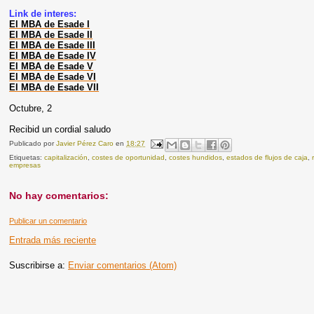
Link de interes:
El MBA de Esade I
El MBA de Esade II
El MBA de Esade III
El MBA de Esade IV
El MBA de Esade V
El MBA de Esade VI
El MBA de Esade VII
Octubre, 2
Recibid un cordial saludo
Publicado por
Javier Pérez Caro
en
18:27
Etiquetas:
capitalización
,
costes de oportunidad
,
costes hundidos
,
estados de flujos de caja
,
empresas
No hay comentarios:
Publicar un comentario
Entrada más reciente
Suscribirse a:
Enviar comentarios (Atom)