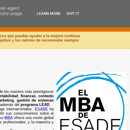
user-agent
erate usage
LEARN MORE
GOT IT
icos que puedan ayudar a la mejora continua
objetivo y los valores de recomendar siempre
de los masters más prestigiosos
ntabilidad
,
finanzas
,
contexto
rketing
,
gestión de sistemas
 además del
programa LEAD
.
ngs internacionales,
ESADE
ha
itir sus conocimientos sobre el
 su
MBA
ofrece una visión global
s profesionales, y la maestría y