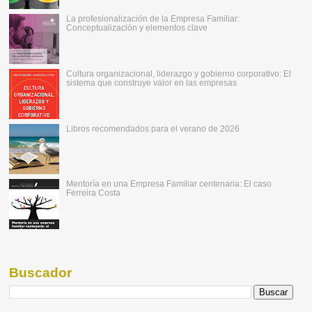
La profesionalización de la Empresa Familiar:
Conceptualización y elementos clave
Cultura organizacional, liderazgo y gobierno corporativo: El
sistema que construye valor en las empresas
Libros recomendados para el verano de 2026
Mentoría en una Empresa Familiar centenaria: El caso
Ferreira Costa
Buscador