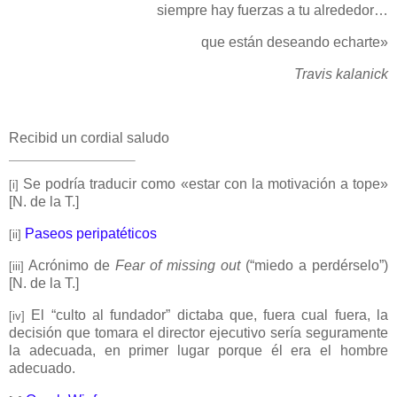
siempre hay fuerzas a tu alrededor…
que están deseando echarte»
Travis kalanick
Recibid un cordial saludo
Se podría traducir como
«estar con la motivación a tope»
[i]
[N. de la T.]
Paseos peripatéticos
[ii]
Acrónimo de
Fear of missing out
(“miedo a perdérselo”)
[iii]
[N. de la T.]
El “culto al fundador” dictaba que, fuera cual fuera, la
[iv]
decisión que tomara el director ejecutivo sería seguramente
la adecuada, en primer lugar porque él era el hombre
adecuado.