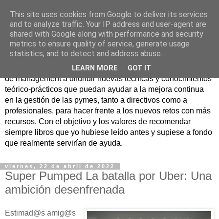
This site uses cookies from Google to deliver its services
Nuevo Viernes - Nuevo
and to analyze traffic. Your IP address and user-agent are
shared with Google along with performance and security
Libro
metrics to ensure quality of service, generate usage
statistics, and to detect and address abuse.
Nace con la misión de ayudar mediante la lectura de libros
LEARN MORE
GOT IT
de management a difundir nuevas técnicas y conocimientos
teórico-prácticos que puedan ayudar a la mejora continua
en la gestión de las pymes, tanto a directivos como a
profesionales, para hacer frente a los nuevos retos con más
recursos. Con el objetivo y los valores de recomendar
siempre libros que yo hubiese leído antes y supiese a fondo
que realmente servirían de ayuda.
viernes, 22 de abril de 2022
Super Pumped La batalla por Uber: Una
ambición desenfrenada
Estimad@s amig@s