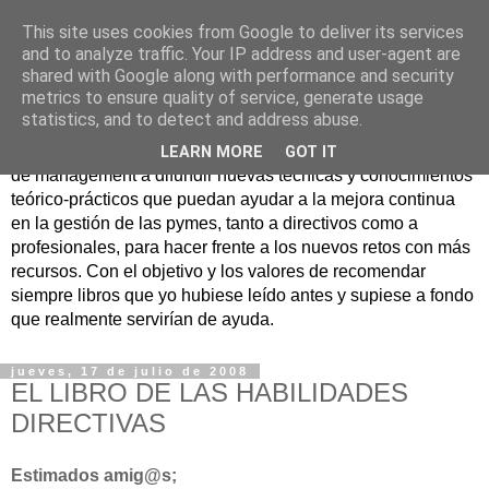
This site uses cookies from Google to deliver its services
Nuevo Viernes - Nuevo
and to analyze traffic. Your IP address and user-agent are
shared with Google along with performance and security
Libro
metrics to ensure quality of service, generate usage
statistics, and to detect and address abuse.
Nace con la misión de ayudar mediante la lectura de libros
LEARN MORE
GOT IT
de management a difundir nuevas técnicas y conocimientos
teórico-prácticos que puedan ayudar a la mejora continua
en la gestión de las pymes, tanto a directivos como a
profesionales, para hacer frente a los nuevos retos con más
recursos. Con el objetivo y los valores de recomendar
siempre libros que yo hubiese leído antes y supiese a fondo
que realmente servirían de ayuda.
jueves, 17 de julio de 2008
EL LIBRO DE LAS HABILIDADES
DIRECTIVAS
Estimados amig@s;