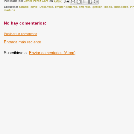
Publicado por
Javier Pérez Caro
en
11:40
Etiquetas:
cambio
,
clave
,
Desarrollo
,
emprendedores
,
empresa
,
gestión
,
ideas
,
iniciadores
,
in
startups
No hay comentarios:
Publicar un comentario
Entrada más reciente
Suscribirse a:
Enviar comentarios (Atom)