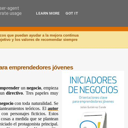
user-agent
erate usage
LEARN MORE
GOT IT
icos que puedan ayudar a la mejora continua
objetivo y los valores de recomendar siempre
 para emprendedores jóvenes
emprender
un
negocio
, empieza
 un
directivo
. Tres papeles muy
negocio
con toda naturalidad. Se
planteamientos teóricos. El
autor
con personajes ficticios. Estos
 cosas a medida que se plantean
iciado el protagonista principal.