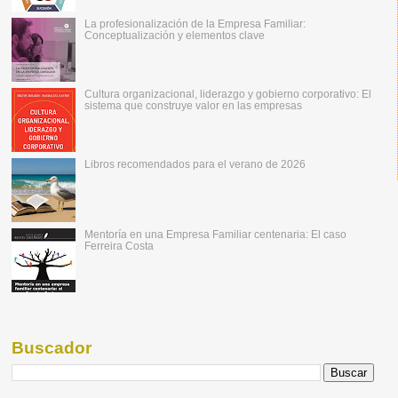
La profesionalización de la Empresa Familiar:
Conceptualización y elementos clave
Cultura organizacional, liderazgo y gobierno corporativo: El
sistema que construye valor en las empresas
Libros recomendados para el verano de 2026
Mentoría en una Empresa Familiar centenaria: El caso
Ferreira Costa
Buscador