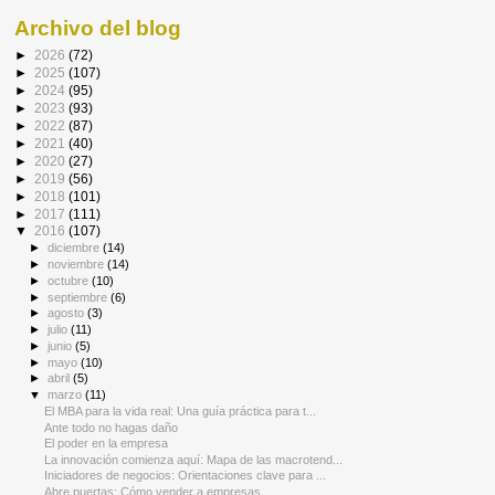
Archivo del blog
►
2026
(72)
►
2025
(107)
►
2024
(95)
►
2023
(93)
►
2022
(87)
►
2021
(40)
►
2020
(27)
►
2019
(56)
►
2018
(101)
►
2017
(111)
▼
2016
(107)
►
diciembre
(14)
►
noviembre
(14)
►
octubre
(10)
►
septiembre
(6)
►
agosto
(3)
►
julio
(11)
►
junio
(5)
►
mayo
(10)
►
abril
(5)
▼
marzo
(11)
El MBA para la vida real: Una guía práctica para t...
Ante todo no hagas daño
El poder en la empresa
La innovación comienza aquí: Mapa de las macrotend...
Iniciadores de negocios: Orientaciones clave para ...
Abre puertas: Cómo vender a empresas