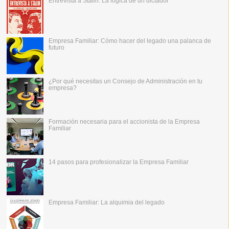
Entrevista a Stalin: La lógica de un dictador
Empresa Familiar: Cómo hacer del legado una palanca de
futuro
¿Por qué necesitas un Consejo de Administración en tu
empresa?
Formación necesaria para el accionista de la Empresa
Familiar
14 pasos para profesionalizar la Empresa Familiar
Empresa Familiar: La alquimia del legado