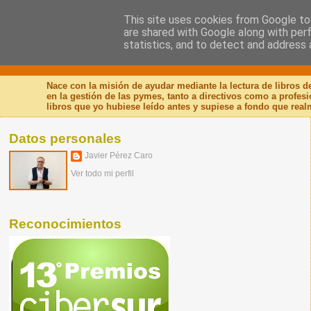
This site uses cookies from Google to 
are shared with Google along with per
Nuevo Viernes - Nuevo
statistics, and to detect and address 
Nace con la misión de ayudar mediante la lectura de libros 
en la gestión de las pymes, tanto a directivos como a profes
libros que yo hubiese leído antes y supiese a fondo que real
Datos personales
Javier Pérez Caro
Ver todo mi perfil
Reconocimientos