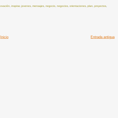
novación
,
inspirar
,
jovenes
,
mensajes
,
negocio
,
negocios
,
orientaciones
,
plan
,
proyectos
,
Inicio
Entrada antigua