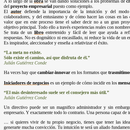
A lo largo de la
obra
se van dando soluciones a los problemas de
c
del
proyecto empresarial
puesto como ejemplo.
El
autor
defiende la importancia de la intuición y del mod
colaboradores, y del entusiasmo y de cómo hacer las cosas en las 
valor que en este proceso tiene el saber decir no a un gran pro
objetivo principal. Todo ello a través experiencias reales con nombre
Se trata de un
libro
entretenido y fácil de leer que ayuda a ref
respuestas. No es dogmático ni encasillado, ni reduce la vida de un 
Es inspirador, aleccionador y enseña a relativizar el éxito.
“La meta no existe.
Sólo existe el camino, así que disfruta de él.”
Julián Gutiérrez Conde
Ha veces hay que
cambiar-innovar
en los formatos que
trasmitimo
Iniciadores de negocios
es un ejemplo de cómo incidir en los
mensa
“El más desinteresado suele ser el consejero más útil.”
Julián Gutiérrez Conde
Un directivo puede ser un magnifico administrador y sin embarg
empresario. Y exactamente todo lo contrario. Una persona capaz de 
… si quieres vivir de tu propio negocio, tienes que tener las id
generarte mucha convicción. Tu intuición te será un aliado fundament