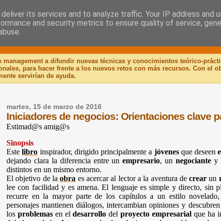
deliver its services and to analyze traffic. Your IP address and 
formance and security metrics to ensure quality of service, gen
 Libro
abuse.
de management a difundir nuevas técnicas y conocimientos teórico-práct
ionales, para hacer frente a los nuevos retos con más recursos. Con el 
mente servirían de ayuda.
martes, 15 de marzo de 2016
Iniciadores de negocios: Orientaciones clave
Estimad@s amig@s
Sinopsis
Este
libro
inspirador, dirigido principalmente a
jóvenes
que deseen
dejando clara la diferencia entre un
empresario
, un
negociante
y
distintos en un mismo entorno.
El objetivo de la
obra
es acercar al lector a la aventura de
crear
un
lee con facilidad y es amena. El lenguaje es simple y directo, sin 
recurre en la mayor parte de los capítulos a un estilo novelado, 
personajes mantienen diálogos, intercambian opiniones y descubren
los
problemas
en el
desarrollo
del
proyecto empresarial
que ha in