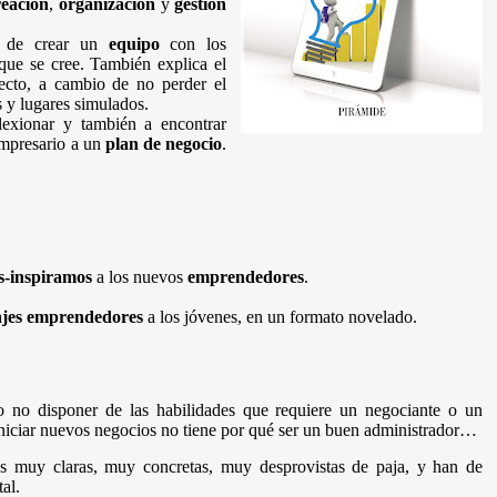
reación
,
organización
y
gestión
o de crear un
equipo
con los
que se cree. También explica el
yecto, a cambio de no perder el
s y lugares simulados.
lexionar y también a encontrar
empresario a un
plan de negocio
.
s-inspiramos
a los nuevos
emprendedores
.
jes emprendedores
a los jóvenes, en un formato novelado.
o no disponer de las habilidades que requiere un negociante o un
iniciar nuevos negocios no tiene por qué ser un buen administrador…
eas muy claras, muy concretas, muy desprovistas de paja, y han de
al.