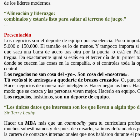
de los líderes modernos.
“Alineación y liderazgo:
combínalos y estarás listo para saltar al terreno de juego.”
…
Presentación
Los negocios son el deporte de equipo por excelencia. Poco import
5.000 o 150.000. El tamaño es lo de menos. Y tampoco importa s
que saca una barra de acero tras otra por la puerta, o está en Pa
tregua. Da exactamente igual si estás en el tercer día de tu primer
donde se cuecen las cosas en la compañía, o si controlas toda la
central.
Los negocios no son cosa del «yo»
.
Son cosa del «nosotros»
.
Tú verás si te arriesgas a quedarte de brazos cruzados
. O, para 
Hacer negocios de manera más inteligente. Hacer negocios bien. Ha
modo que se crezca y las personas vivan mejor. Hacerlo en equipo. O 
Los negocios
, insistimos,
son un deporte de equipo
.
“Los únicos datos que interesan son los que llevan a algún tipo d
Sir Terry Leahy
Hacer un
MBA
más que un
commodity
para tu curriculum profe
muchos subestimamos y despues de cursarlo, salimos defraudados po
la cartera de contactos internacionales que nos hablaron durante el pr