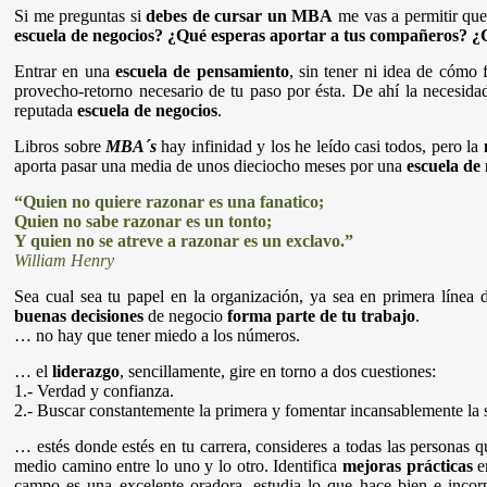
Si me preguntas si
debes de cursar un MBA
me vas a permitir que
escuela de negocios?
¿Qué esperas aportar a tus compañeros?
¿
Entrar en una
escuela de pensamiento
, sin tener ni idea de cómo
provecho-retorno necesario de tu paso por ésta. De ahí la necesida
reputada
escuela de negocios
.
Libros sobre
MBA´s
hay infinidad y los he leído casi todos, pero la
aporta pasar una media de unos dieciocho meses por una
escuela de
“Quien no quiere razonar es una fanatico;
Quien no sabe razonar es un tonto;
Y quien no se atreve a razonar es un exclavo.”
William Henry
Sea cual sea tu papel en la organización, ya sea en primera línea
buenas decisiones
de negocio
forma parte de tu trabajo
.
… no hay que tener miedo a los números.
… el
liderazgo
, sencillamente, gire en torno a dos cuestiones:
1.- Verdad y confianza.
2.- Buscar constantemente la primera y fomentar incansablemente la
… estés donde estés en tu carrera, consideres a todas las personas
medio camino entre lo uno y lo otro. Identifica
mejoras prácticas
e
campo es una excelente oradora, estudia lo que hace bien e incorpó