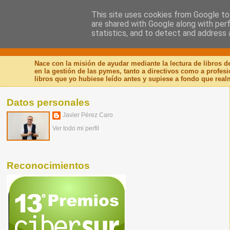
This site uses cookies from Google to 
are shared with Google along with per
Nuevo Viernes - Nuevo
statistics, and to detect and address 
Nace con la misión de ayudar mediante la lectura de libros 
en la gestión de las pymes, tanto a directivos como a profes
libros que yo hubiese leído antes y supiese a fondo que real
Datos personales
Javier Pérez Caro
Ver todo mi perfil
Reconocimientos