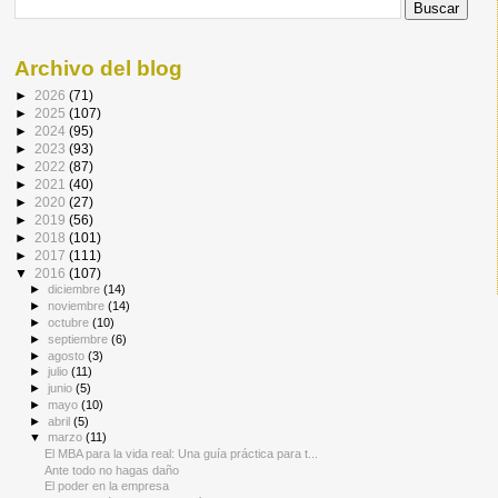
Archivo del blog
►
2026
(71)
►
2025
(107)
►
2024
(95)
►
2023
(93)
►
2022
(87)
►
2021
(40)
►
2020
(27)
►
2019
(56)
►
2018
(101)
►
2017
(111)
▼
2016
(107)
►
diciembre
(14)
►
noviembre
(14)
►
octubre
(10)
►
septiembre
(6)
►
agosto
(3)
►
julio
(11)
►
junio
(5)
►
mayo
(10)
►
abril
(5)
▼
marzo
(11)
El MBA para la vida real: Una guía práctica para t...
Ante todo no hagas daño
El poder en la empresa