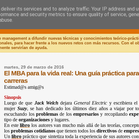
deliver its services and to analyze traffic. Your IP address and 
formance and security metrics to ensure quality of service, gen
 Libro
abuse.
de management a difundir nuevas técnicas y conocimientos teórico-práct
ionales, para hacer frente a los nuevos retos con más recursos. Con el 
mente servirían de ayuda.
martes, 29 de marzo de 2016
El MBA para la vida real: Una guía práctica para 
carreras
Estimad@s amig@s
Sinopsis
Luego de que
Jack Welch
dejara
General Electric
y escribiera el
mujer
Suzy
, se han dedicado los últimos diez años a viajar por 
escuchando los
problemas
de los
empresarios
y recopilando
expe
tipo de
organizaciones
y lugares.
En este
libro
los autores van mucho más allá de las teorías, concept
los
problemas cotidianos
que tienen todos los
directivos
de
empres
Un
libro
práctico que sintetiza toda la experiencia de sus autores con