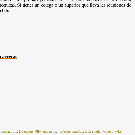
técnicas. Si tienes un colega o un superior que lleva las reuniones de
mbito.
 carreras
gestión
,
guía
,
Liderazgo
,
MBA
,
mentores
,
negocios
,
practica
,
real
,
triunfar
,
Valores
,
vida