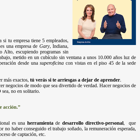
a si tu empresa tiene 5 empleados,
i es una empresa de
Gary
, Indiana,
lo Alto, escupiendo programas sin
 trabajo, metido en un cubículo sin ventana a unos 10.000 años luz de
 operación desde una
superoficina
con vistas en el piso 45 de la sede
ser más exactos,
tú verás si te arriesgas a dejar de aprender
.
cer negocios de modo que sea divertido de verdad. Hacer negocios de
sea, no en solitario.
e acción.”
sional es una
herramienta
de
desarrollo directivo
-
personal
, que
r no haber conseguido el trabajo soñado, la remuneración esperada,
oceso de captación, etc.