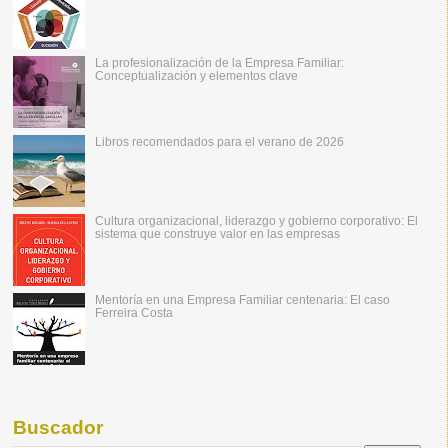
La profesionalización de la Empresa Familiar:
Conceptualización y elementos clave
Libros recomendados para el verano de 2026
Cultura organizacional, liderazgo y gobierno corporativo: El
sistema que construye valor en las empresas
Mentoría en una Empresa Familiar centenaria: El caso
Ferreira Costa
Buscador