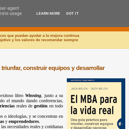
user-agent
erate usage
LEARN MORE
GOT IT
icos que puedan ayudar a la mejora continua
objetivo y los valores de recomendar siempre
triunfar, construir equipos y desarrollar
 exitoso libro
Winning
, junto a su
todo el mundo dando conferencias,
riencias
reales de
gestión
en todo
os o ideologías, y se concentran en
as
y
emprendedores
.
 las necesidades reales y cotidianas