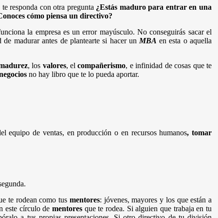
 te responda con otra pregunta
¿Estás maduro para entrar en una
Conoces cómo piensa un directivo?
 funciona la empresa es un error mayúsculo. No conseguirás sacar el
d de madurar antes de plantearte si hacer un
MBA
en esta o aquella
madurez
, los
valores
, el
compañerismo
, e infinidad de cosas que te
 negocios
no hay libro que te lo pueda aportar.
 del equipo de ventas, en producción o en recursos humanos
, tomar
 segunda.
 que te rodean como tus
mentores
: jóvenes, mayores y los que están a
n este círculo de
mentores
que te rodea. Si alguien que trabaja en tu
ralo a tus propias presentaciones. Si otro directivo de tu división