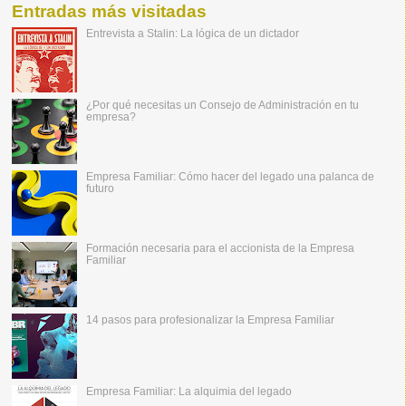
Entradas más visitadas
Entrevista a Stalin: La lógica de un dictador
¿Por qué necesitas un Consejo de Administración en tu
empresa?
Empresa Familiar: Cómo hacer del legado una palanca de
futuro
Formación necesaria para el accionista de la Empresa
Familiar
14 pasos para profesionalizar la Empresa Familiar
Empresa Familiar: La alquimia del legado