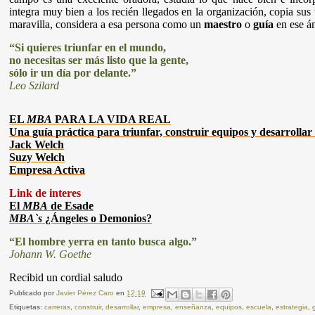
integra muy bien a los recién llegados en la organización, copia sus 
maravilla, considera a esa persona como un
maestro
o
guía
en ese á
“Si quieres triunfar en el mundo,
no necesitas ser más listo que la gente,
sólo ir un día por delante.”
Leo Szilard
EL
MBA
PARA LA VIDA REAL
Una guía práctica para triunfar, construir equipos y desarrollar
Jack Welch
Suzy Welch
Empresa Activa
Link de interes
El
MBA
de Esade
MBA`s
¿Ángeles o Demonios?
“El hombre yerra en tanto busca algo.”
Johann W. Goethe
Recibid un cordial saludo
Publicado por
Javier Pérez Caro
en
12:19
Etiquetas:
carreras
,
construir
,
desarrollar
,
empresa
,
enseñanza
,
equipos
,
escuela
,
estrategia
,