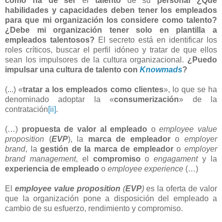
cómo ha de ser
el
talento
de su
personal ¿Qué
habilidades y capacidades deben tener los empleados
para que mi organización los considere como talento?
¿Debe mi organización tener solo en plantilla a
empleados talentosos?
El secreto está en identificar
los
roles críticos, buscar el perfil idóneo y tratar de que ellos
sean los impulsores de la cultura organizacional.
¿Puedo
impulsar una cultura de talento con
Knowmads
?
(...) «
tratar a los empleados como clientes
», lo que se ha
denominado adoptar la «
consumerización
» de la
contratación
[ii]
.
(…)
propuesta de valor al empleado
o
employee value
proposition
(
EVP
), la
marca de empleador
o
employer
brand
, la
gestión de la marca de empleador
o
employer
brand management
, el
compromiso
o
engagament
y la
experiencia de empleado
o
employee experience
(…)
El
employee value proposition
(
EVP
)
es la oferta de valor
que la organización pone a disposición del empleado a
cambio de su esfuerzo, rendimiento y compromiso.