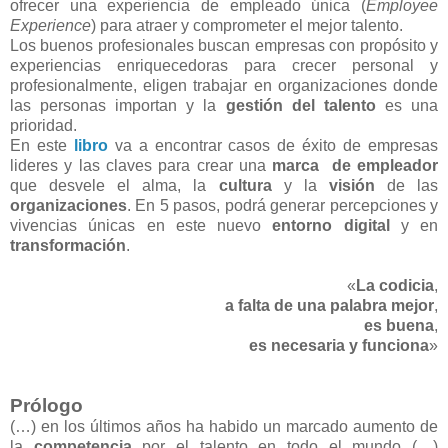
ofrecer una experiencia de empleado única (
Employee
Experience
) para atraer y comprometer el mejor talento.
Los buenos profesionales buscan empresas con propósito y
experiencias enriquecedoras para crecer personal y
profesionalmente, eligen trabajar en organizaciones donde
las personas importan y la
gestión del talento
es una
prioridad.
En este
libro
va a encontrar casos de éxito de empresas
lideres y las claves para crear una
marca
de empleador
que desvele el alma, la
cultura
y la
visión
de las
organizaciones
. En 5 pasos, podrá generar percepciones y
vivencias únicas en este nuevo
entorno digital
y en
transformación
.
«
La codicia
,
a falta de una palabra mejor
,
es buena
,
es necesaria y funciona
»
Prólogo
(…) en los últimos años ha habido un marcado aumento de
la
competencia
por el talento en todo el mundo (…)