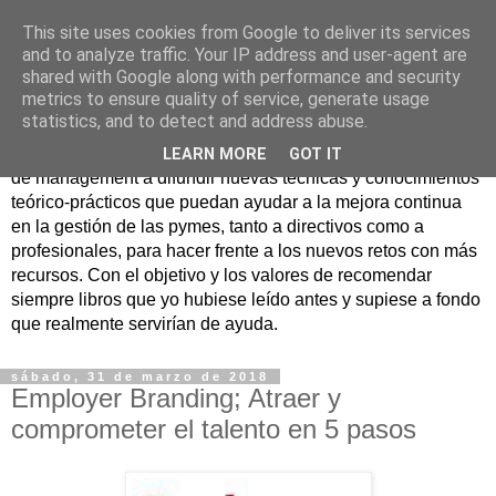
This site uses cookies from Google to deliver its services
Nuevo Viernes - Nuevo
and to analyze traffic. Your IP address and user-agent are
shared with Google along with performance and security
Libro
metrics to ensure quality of service, generate usage
statistics, and to detect and address abuse.
Nace con la misión de ayudar mediante la lectura de libros
LEARN MORE
GOT IT
de management a difundir nuevas técnicas y conocimientos
teórico-prácticos que puedan ayudar a la mejora continua
en la gestión de las pymes, tanto a directivos como a
profesionales, para hacer frente a los nuevos retos con más
recursos. Con el objetivo y los valores de recomendar
siempre libros que yo hubiese leído antes y supiese a fondo
que realmente servirían de ayuda.
sábado, 31 de marzo de 2018
Employer Branding; Atraer y
comprometer el talento en 5 pasos