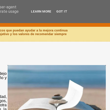
user-agent
erate usage
LEARN MORE
GOT IT
icos que puedan ayudar a la mejora continua
objetivo y los valores de recomendar siempre
dejo
ño y
dad,
gos,
otra
n la