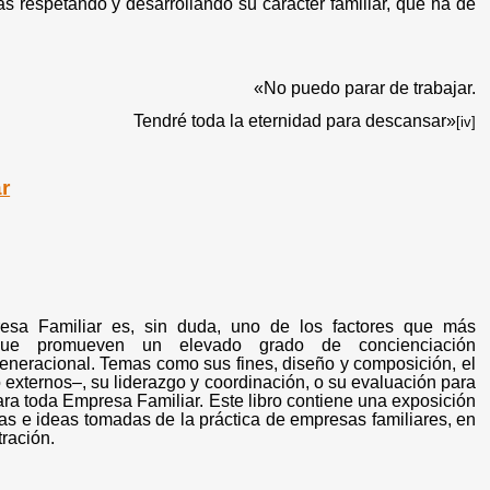
s respetando y desarrollando su carácter familiar, que ha de
«No puedo parar de trabajar.
Tendré toda la eternidad para descansar»
[iv]
r
resa Familiar es, sin duda, uno de los factores que más
 que promueven un elevado grado de concienciación
n generacional. Temas como sus fines, diseño y composición, el
o externos–, su liderazgo y coordinación, o su evaluación para
ra toda Empresa Familiar. Este libro contiene una exposición
s e ideas tomadas de la práctica de empresas familiares, en
tración.