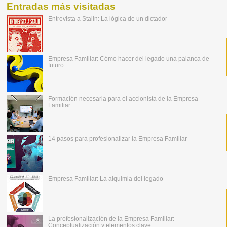
Entradas más visitadas
Entrevista a Stalin: La lógica de un dictador
Empresa Familiar: Cómo hacer del legado una palanca de
futuro
Formación necesaria para el accionista de la Empresa
Familiar
14 pasos para profesionalizar la Empresa Familiar
Empresa Familiar: La alquimia del legado
La profesionalización de la Empresa Familiar:
Conceptualización y elementos clave