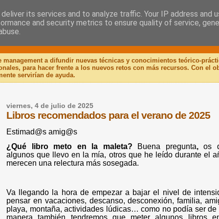
deliver its services and to analyze traffic. Your IP address and 
formance and security metrics to ensure quality of service, gen
 Libro
abuse.
de management a difundir nuevas técnicas y conocimientos teórico-práct
ionales, para hacer frente a los nuevos retos con más recursos. Con el 
mente servirían de ayuda.
viernes, 4 de julio de 2025
Libros recomendados para el verano de 2025
Estimad@s amig@s
¿Qué libro meto en la maleta?
Buena pregunta
,
os 
algunos que llevo en la mía, otros que he leído durante el a
merecen una relectura más sosegada.
Va llegando la hora de empezar a bajar el nivel de intensi
pensar en vacaciones, descanso, desconexión, familia, ami
playa, montaña, actividades lúdicas… como no podía ser de 
manera también tendremos que meter algunos libros e