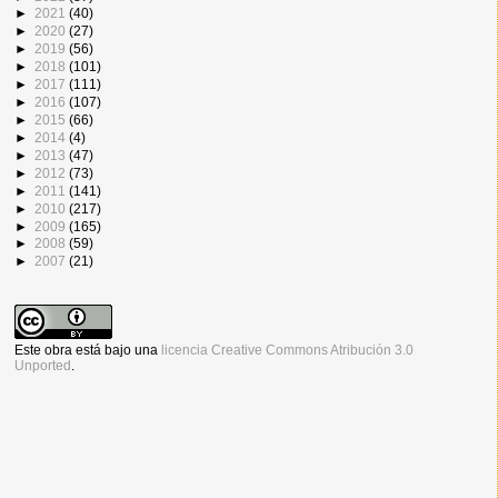
►
2021
(40)
►
2020
(27)
►
2019
(56)
►
2018
(101)
►
2017
(111)
►
2016
(107)
►
2015
(66)
►
2014
(4)
►
2013
(47)
►
2012
(73)
►
2011
(141)
►
2010
(217)
►
2009
(165)
►
2008
(59)
►
2007
(21)
Este obra está bajo una
licencia Creative Commons Atribución 3.0
Unported
.