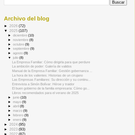
Archivo del blog
►
2026
(72)
▼
2025
(107)
►
diciembre
(10)
►
noviembre
(8)
►
octubre
(9)
►
septiembre
(9)
►
agosto
(9)
▼
julio
(8)
La Empresa Familiar: Cómo dirigirla para que perdure
La ambición de poder: Galería de validos
Manual de la Empresa Familiar: Gestión gobernanza ...
La hora de los valientes: Historias de un cirujano
Las Empresas Familiares: Su dirección y su continu...
Entrevista a Simón Bolívar: Héroe y traidor
El buen gobierno de la familia empresaria: Cómo go...
Libros recomendados para el verano de 2025
►
junio
(10)
►
mayo
(9)
►
abril
(8)
►
marzo
(9)
►
febrero
(9)
►
enero
(9)
►
2024
(95)
►
2023
(93)
►
2022
(87)