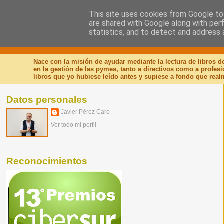
This site uses cookies from Google to 
are shared with Google along with per
Nuevo Viernes - Nuevo
statistics, and to detect and address 
Nace con la misión de ayudar mediante la lectura de libros 
en la gestión de las pymes, tanto a directivos como a profes
libros que yo hubiese leído antes y supiese a fondo que real
Datos personales
Javier Pérez Caro
Ver todo mi perfil
Reconocimientos