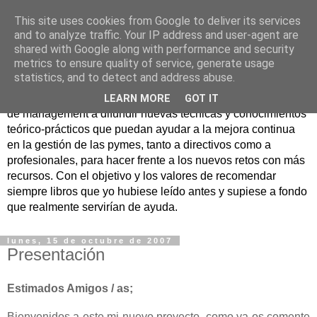
This site uses cookies from Google to deliver its services
Nuevo Viernes - Nuevo
and to analyze traffic. Your IP address and user-agent are
shared with Google along with performance and security
Libro
metrics to ensure quality of service, generate usage
statistics, and to detect and address abuse.
Nace con la misión de ayudar mediante la lectura de libros
LEARN MORE
GOT IT
de management a difundir nuevas técnicas y conocimientos
teórico-prácticos que puedan ayudar a la mejora continua
en la gestión de las pymes, tanto a directivos como a
profesionales, para hacer frente a los nuevos retos con más
recursos. Con el objetivo y los valores de recomendar
siempre libros que yo hubiese leído antes y supiese a fondo
que realmente servirían de ayuda.
lunes, 15 de octubre de 2007
Presentación
Estimados Amigos / as;
Bienvenidos a este mi nuevo proyecto, como ya os comente