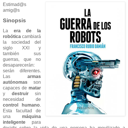
Estimad@s
amig@s
Sinopsis
La
era de la
robótica
cambiará
la sociedad del
siglo XXI y
también sus
guerras, que no
desaparecerán:
serán diferentes.
Las
armas
autónomas
son
capaces de
matar
y
destruir
sin
necesidad de
control humano
.
Esta facultad de
una
máquina
inteligente
para
decidir sobre la vida de una persona ha movilizado a