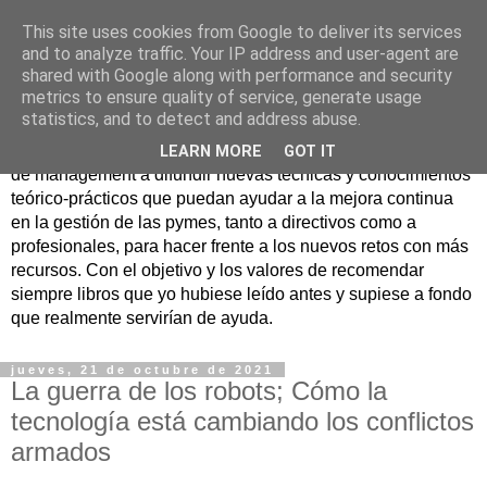
This site uses cookies from Google to deliver its services
Nuevo Viernes - Nuevo
and to analyze traffic. Your IP address and user-agent are
shared with Google along with performance and security
Libro
metrics to ensure quality of service, generate usage
statistics, and to detect and address abuse.
Nace con la misión de ayudar mediante la lectura de libros
LEARN MORE
GOT IT
de management a difundir nuevas técnicas y conocimientos
teórico-prácticos que puedan ayudar a la mejora continua
en la gestión de las pymes, tanto a directivos como a
profesionales, para hacer frente a los nuevos retos con más
recursos. Con el objetivo y los valores de recomendar
siempre libros que yo hubiese leído antes y supiese a fondo
que realmente servirían de ayuda.
jueves, 21 de octubre de 2021
La guerra de los robots; Cómo la
tecnología está cambiando los conflictos
armados