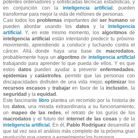
potentes ordenadores y sofisticadas técnicas estadísticas, y
en conjunción con la
inteligencia artificial
, pueden
transformar para mejor la vida de millones de personas.
Casi todos los
problemas
importantes del
ser humano
se
pueden abordar usando los
datos
y la
inteligencia
artificial
. Y, en este mismo momento, los
algoritmos
de
inteligencia artificial
están intentando predecir tu próximo
movimiento, aprendiendo a conducir y luchando contra el
cáncer. Allá donde haya una base de
macrodatos
,
probablemente haya un
algoritmo
de
inteligencia artificial
trabajando para aprender lo que pueda de ellos. Y es que
estos
datos
pueden ayudar a prevenir
enfermedades
,
epidemias
y
catástrofes
, permitir que las personas con
discapacidades disfruten de una vida mejor,
optimizar
los
recursos escasos
y
trabajar
en favor de la
inclusión
, la
seguridad
y la
equidad
.
Este fascinante
libro
plantea un recorrido por la historia de
los
datos
, una mirada extraordinaria a su funcionamiento,
un
mapeo de las redes
, el retrato de los gurús de los
macrodatos
y el futuro del
internet de las cosas
y de la
inteligencia artificial
. En él,
Pablo Rodríguez
desarrolla el
que tal vez sea el análisis más completo de la próxima gran
revolución que vamos a experimentar los humanos.