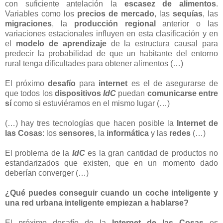
con suficiente antelación la
escasez de alimentos
.
Variables como los
precios de mercado
, las
sequías
, las
migraciones
, la
producción regional
anterior o las
variaciones estacionales influyen en esta clasificación y en
el
modelo de aprendizaje
de la estructura causal para
predecir la probabilidad de que un habitante del entorno
rural tenga dificultades para obtener alimentos (…)
El próximo
desafío
para
internet
es el de asegurarse de
que todos los
dispositivos
IdC
puedan
comunicarse
entre
sí
como si estuviéramos en el mismo lugar (…)
(…) hay tres tecnologías que hacen posible la
Internet de
las Cosas
: los
sensores
, la
informática
y las
redes
(…)
El problema de la
IdC
es la gran cantidad de productos no
estandarizados que existen, que en un momento dado
deberían converger (…)
¿Qué puedes conseguir cuando un coche inteligente y
una red urbana inteligente empiezan a hablarse?
El próximo desafío de la
Internet de las Cosas
es