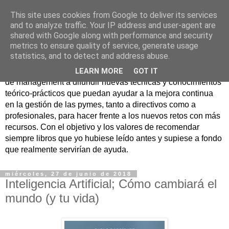
This site uses cookies from Google to deliver its services
Nuevo Viernes - Nuevo
and to analyze traffic. Your IP address and user-agent are
shared with Google along with performance and security
Libro
metrics to ensure quality of service, generate usage
statistics, and to detect and address abuse.
Nace con la misión de ayudar mediante la lectura de libros
LEARN MORE
GOT IT
de management a difundir nuevas técnicas y conocimientos
teórico-prácticos que puedan ayudar a la mejora continua
en la gestión de las pymes, tanto a directivos como a
profesionales, para hacer frente a los nuevos retos con más
recursos. Con el objetivo y los valores de recomendar
siempre libros que yo hubiese leído antes y supiese a fondo
que realmente servirían de ayuda.
miércoles, 27 de junio de 2018
Inteligencia Artificial; Cómo cambiará el
mundo (y tu vida)