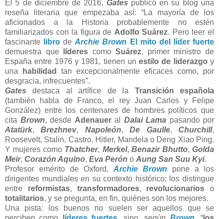
El 5 de diciembre de 2016,
Gates
publicó en su blog una
reseña literaria que empezaba así: “La mayoría de los
aficionados a la Historia probablemente no estén
familiarizados con la figura de
Adolfo Suárez
. Pero leer el
fascinante
libro
de
Archie Brown
El mito del líder fuerte
demuestra que
líderes
como
Suárez
, primer ministro de
España entre 1976 y 1981, tienen un
estilo de liderazgo
y
una
habilidad
tan excepcionalmente eficaces como, por
desgracia, infrecuentes”.
Gates
destaca al artífice de la
Transición española
(también habla de Franco, el rey Juan Carlos y Felipe
González) entre los centenares de hombres políticos que
cita
Brown
, desde
Adenauer
al
Dalai Lama
pasando por
Atatürk
,
Brezhnev
,
Napoleón
,
De Gaulle
,
Churchill
,
Roosevelt, Stalin, Castro, Hitler, Mandela o Deng Xiao Ping.
Y mujeres como
Thatcher
,
Merkel
,
Benazir Bhutto
,
Golda
Meir
,
Corazón Aquino
,
Eva Perón
o
Aung
San Suu Kyi
.
Profesor emérito de Oxford,
Archie Brown
pone a los
dirigentes mundiales en su contexto histórico; los distingue
entre
reformistas
,
transformadores
,
revolucionarios
o
totalitarios
, y se pregunta, en fin, quiénes son los mejores.
Una pista: los buenos no suelen ser aquellos que se
perciben como
líderes fuertes
, sino, según
Brown
, “
los