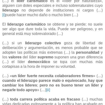
(…) el
líder carismático
es el «líder por naturaleza»,
alguien con dotes especiales e incluso sobrenaturales cuyo
liderazgo
no depende de instituciones ni cargos (…)
[i]
puede hacer mucho daño o mucho bien (…)
El
liderazgo carismático
se obtiene y se pierde; no suele
ser algo que dure toda la vida. Puede ser peligroso, y en
general está muy sobrevalorado (…)
(…) si un
liderazgo colectivo
goza de libertad de
deliberación y argumentación, es menos probable que se
adopten las políticas más extremas (…) la
personalidad
y
los
valores
del líder
supremo
suponen una gran diferencia
(…) el líder
democrático
se topa con muchas más
cortapisas a la hora de imponer su voluntad.
(…) «
un líder fuerte necesita colaboradores firmes
» (…)
cuando el liderazgo parece malo o equivocado
,
hay que
cambiar los lideres
;
pero no es bueno tener un líder y
negarle todo apoyo
» (…)
[ii]
(…)
toda carrera política acaba en fracaso
(…) muchas
vidas dedicadas exitosamente a la política han acabado en