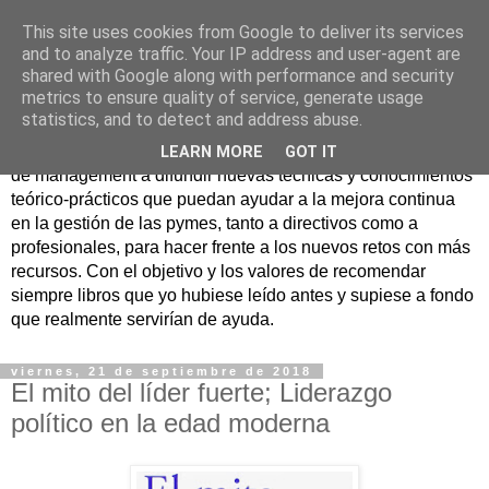
This site uses cookies from Google to deliver its services
Nuevo Viernes - Nuevo
and to analyze traffic. Your IP address and user-agent are
shared with Google along with performance and security
Libro
metrics to ensure quality of service, generate usage
statistics, and to detect and address abuse.
Nace con la misión de ayudar mediante la lectura de libros
LEARN MORE
GOT IT
de management a difundir nuevas técnicas y conocimientos
teórico-prácticos que puedan ayudar a la mejora continua
en la gestión de las pymes, tanto a directivos como a
profesionales, para hacer frente a los nuevos retos con más
recursos. Con el objetivo y los valores de recomendar
siempre libros que yo hubiese leído antes y supiese a fondo
que realmente servirían de ayuda.
viernes, 21 de septiembre de 2018
El mito del líder fuerte; Liderazgo
político en la edad moderna