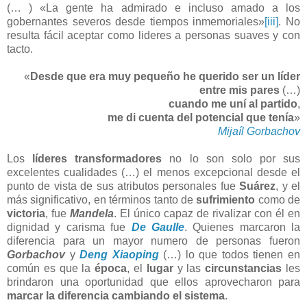
(… ) «La gente ha admirado e incluso amado a los
gobernantes severos desde tiempos inmemoriales»
[iii]
. No
resulta fácil aceptar como lideres a personas suaves y con
tacto.
«
Desde que era muy pequeño he querido ser un líder
entre mis pares
(…)
cuando me uní al partido
,
me di cuenta del potencial que
tenía
»
Mijaíl Gorbachov
Los
líderes transformadores
no lo son solo por sus
excelentes cualidades (…) el menos excepcional desde el
punto de vista de sus atributos personales fue
Suárez
, y el
más significativo, en términos tanto de
sufrimiento
como de
victoria
, fue
Mandela
. El único capaz de rivalizar con él en
dignidad y carisma fue
De Gaulle
. Quienes marcaron la
diferencia para un mayor numero de personas fueron
Gorbachov
y
Deng Xiaoping
(…) lo que todos tienen en
común es que la
época
, el
lugar
y las
circunstancias
les
brindaron una oportunidad que ellos aprovecharon para
marcar la diferencia cambiando el sistema
.