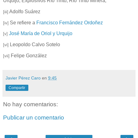
Urquijo, Explosivos Río Tinto, Río Tinto Minera,
Adolfo Suárez
[iii]
Se refiere a
Francisco Fernández Ordoñez
[iv]
José María de Oriol y Urquijo
[v]
Leopoldo Calvo Sotelo
[vi]
Felipe González
[vii]
Javier Pérez Caro
en
9:45
Compartir
No hay comentarios:
Publicar un comentario