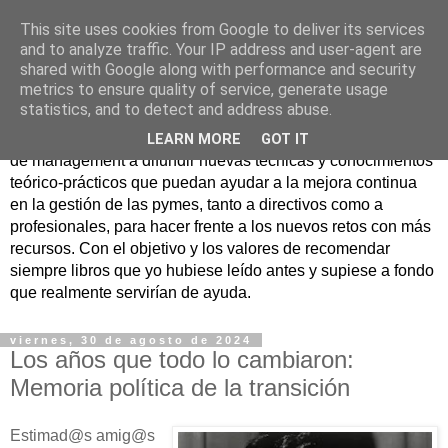
This site uses cookies from Google to deliver its services
Nuevo Viernes - Nuevo
and to analyze traffic. Your IP address and user-agent are
shared with Google along with performance and security
Libro
metrics to ensure quality of service, generate usage
statistics, and to detect and address abuse.
Nace con la misión de ayudar mediante la lectura de libros
LEARN MORE
GOT IT
de management a difundir nuevas técnicas y conocimientos
teórico-prácticos que puedan ayudar a la mejora continua
en la gestión de las pymes, tanto a directivos como a
profesionales, para hacer frente a los nuevos retos con más
recursos. Con el objetivo y los valores de recomendar
siempre libros que yo hubiese leído antes y supiese a fondo
que realmente servirían de ayuda.
viernes, 30 de agosto de 2024
Los años que todo lo cambiaron:
Memoria política de la transición
Estimad@s amig@s