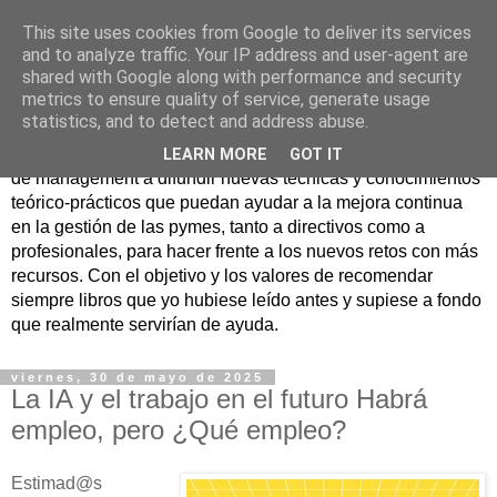
This site uses cookies from Google to deliver its services
Nuevo Viernes - Nuevo
and to analyze traffic. Your IP address and user-agent are
shared with Google along with performance and security
Libro
metrics to ensure quality of service, generate usage
statistics, and to detect and address abuse.
Nace con la misión de ayudar mediante la lectura de libros
LEARN MORE
GOT IT
de management a difundir nuevas técnicas y conocimientos
teórico-prácticos que puedan ayudar a la mejora continua
en la gestión de las pymes, tanto a directivos como a
profesionales, para hacer frente a los nuevos retos con más
recursos. Con el objetivo y los valores de recomendar
siempre libros que yo hubiese leído antes y supiese a fondo
que realmente servirían de ayuda.
viernes, 30 de mayo de 2025
La IA y el trabajo en el futuro Habrá
empleo, pero ¿Qué empleo?
Estimad@s