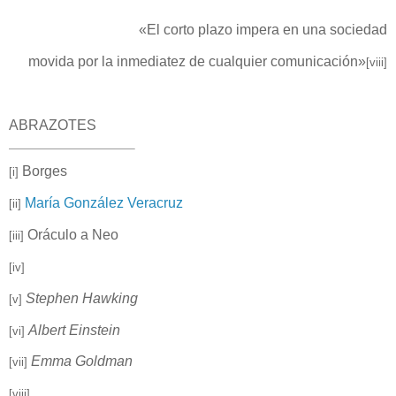
«El corto plazo impera en una sociedad
movida por la inmediatez de cualquier comunicación»
[viii]
ABRAZOTES
Borges
[i]
María González Veracruz
[ii]
Oráculo a Neo
[iii]
[iv]
Stephen Hawking
[v]
Albert Einstein
[vi]
Emma Goldman
[vii]
[viii]