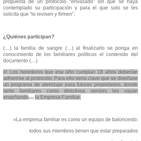
propuesta de un protocolo “envasado” sin que se haya
contemplado su participación y para el que solo se les
solicita que “lo revisen y firmen”.
¿Quiénes participan?
(…) la familia de sangre (…) al finalizarlo se ponga en
conocimiento de los familiares políticos el contenido del
documento (…)
Ø
Los herederos que ese año cumplan 18 años deberían
adherirse al protocolo. Para ello seria clave que se diseñase
un programa de aterrizaje para futuros propietarios, donde
tanto familiares como directivos seniors les vayan
enseñando
la Empresa Familiar.
[xiv]
«La empresa familiar es como un equipo de baloncesto:
todos sus miembros tienen que estar preparados