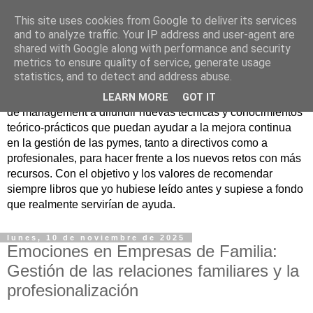
This site uses cookies from Google to deliver its services
Nuevo Viernes - Nuevo
and to analyze traffic. Your IP address and user-agent are
shared with Google along with performance and security
Libro
metrics to ensure quality of service, generate usage
statistics, and to detect and address abuse.
Nace con la misión de ayudar mediante la lectura de libros
LEARN MORE
GOT IT
de management a difundir nuevas técnicas y conocimientos
teórico-prácticos que puedan ayudar a la mejora continua
en la gestión de las pymes, tanto a directivos como a
profesionales, para hacer frente a los nuevos retos con más
recursos. Con el objetivo y los valores de recomendar
siempre libros que yo hubiese leído antes y supiese a fondo
que realmente servirían de ayuda.
lunes, 10 de noviembre de 2025
Emociones en Empresas de Familia:
Gestión de las relaciones familiares y la
profesionalización