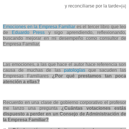
y reconciliarse por la tarde»
[iii]
Emociones en la Empresa Familiar
es el tercer libro que leo
de
Eduardo Press
y sigo aprendiendo, reflexionando,
buscando mejorar en mi desempeño como consultor de
Empresa Familiar.
Las emociones, a las que hace el autor hace referencia son
causa de muchas de las
patologías
que sacuden las
Empresas Familiares
¿Por qué prestamos tan poca
atención a ellas?
Recuerdo en una clase de gobierno corporativo el profesor
me lanzo una pregunta
¿Cuántas votaciones estás
dispuesto a perder en un Consejo de Administración de
la Empresa Familiar?