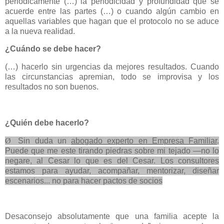
periódicamente (…) la periodicidad y profundidad que se
acuerde entre las partes (…) o cuando algún cambio en
aquellas variables que hagan que el protocolo no se aduce
a la nueva realidad.
¿Cuándo se debe hacer?
(…) hacerlo sin urgencias da mejores resultados. Cuando
las circunstancias apremian, todo se improvisa y los
resultados no son buenos.
¿Quién debe hacerlo?
Ø
Sin duda un
abogado experto en Empresa Familiar
.
Puede que me este tirando piedras sobre mi tejado ―no lo
negare, al Cesar lo que es del Cesar. Los consultores
estamos para ayudar, acompañar, mentorizar, diseñar
escenarios... no para hacer pactos de socios
Desaconsejo absolutamente que una familia acepte la