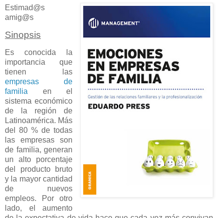
Estimad@s
amig@s
Sinopsis
Es conocida la
importancia que
tienen las
empresas de
familia
en el
sistema económico
de la región de
Latinoamérica. Más
del 80 % de todas
las empresas son
de familia, generan
un alto porcentaje
del producto bruto
y la mayor cantidad
de nuevos
empleos. Por otro
lado, el aumento
de la expectativa de vida hace que cada vez más convivan