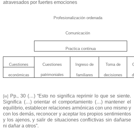
atravesados por fuertes emociones
Profesionalización ordenada
Comunicación
Practica continua
Cuestiones
Cuestiones
Ingreso de
Toma de
G
patrimoniales
económicas
familiares
decisiones
d
Pp., 30 (…) “Esto no significa reprimir lo que se siente.
[ix]
Significa (…) orientar el comportamiento (…) mantener el
equilibrio, establecer relaciones armónicas con uno mismo y
con los demás, reconocer y aceptar los propios sentimientos
y los ajenos, y salir de situaciones conflictivas sin dañarse
ni dañar a otros”.