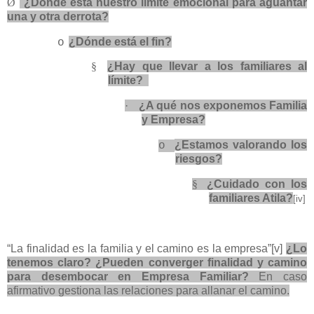
Ø
¿Dónde está nuestro limite emocional para aguantar
una y otra derrota?
¿Dónde está el fin?
o
§
¿Hay que llevar a los familiares al
límite?
·
¿A qué nos exponemos Familia
y Empresa?
¿Estamos valorando los
o
riesgos?
§
¿Cuidado con los
familiares Atila?
[iv]
“La finalidad es la familia y el camino es la empresa”
[v]
¿Lo
tenemos claro? ¿Pueden converger finalidad y camino
para desembocar en Empresa Familiar?
En caso
afirmativo gestiona las relaciones para allanar el camino.