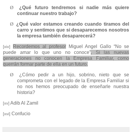
Ø
¿Qué futuro tendremos si nadie más quiere
continuar nuestro trabajo?
Ø
¿Qué valor estamos creando cuando tiramos del
carro y sentimos que si desaparecemos nosotros
la empresa también desaparecerá?
Recordemos al profesor
Miguel Angel Gallo “No se
[xiv]
puede amar lo que uno no conoce”
, Si las nuevas
generaciones no conocen la Empresa Familiar, como
querrán formar parte de ella en un futuro.
Ø
¿Cómo pedir a un hijo, sobrino, nieto que se
comprometa con el legado de la Empresa Familiar si
no nos hemos preocupado de enseñarle nuestra
historia?
Adib Al Zamil
[xv]
Confucio
[xvi]