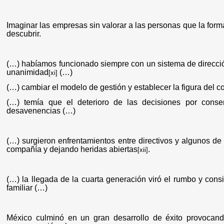
Imaginar las empresas sin valorar a las personas que la forma
descubrir.
(…) habíamos funcionado siempre con un sistema de direcci
unanimidad
(…)
[xi]
(…) cambiar el modelo de gestión y establecer la figura del c
(…) temía que el deterioro de las decisiones por conse
desavenencias (…)
(…) surgieron enfrentamientos entre directivos y algunos d
compañía y dejando heridas abiertas
.
[xii]
(…) la llegada de la cuarta generación viró el rumbo y cons
familiar (…)
México culminó en un gran desarrollo de éxito provocan