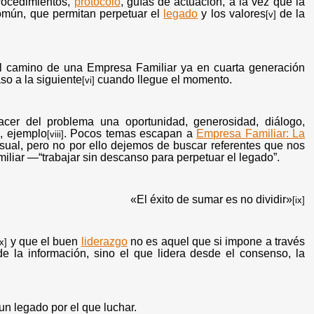
rocedimientos,
protocolo
, guías de actuación, a la vez que la
común, que permitan perpetuar el
legado
y los valores
de la
[v]
l camino de una Empresa Familiar ya en cuarta generación
so a la siguiente
cuando llegue el momento.
[vi]
acer del problema una oportunidad, generosidad, diálogo,
o
, ejemplo
. Pocos temas escapan a
Empresa Familiar: La
[viii]
sual, pero no por ello dejemos de buscar referentes que nos
liar —“trabajar sin descanso para perpetuar el legado”.
«El éxito de sumar es no dividir»
[ix]
y que el buen
liderazgo
no es aquel que si impone a través
[x]
e la información, sino el que lidera desde el consenso, la
 un legado por el que luchar.