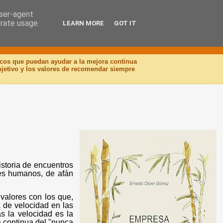
user-agent
erate usage
LEARN MORE
GOT IT
icos que puedan ayudar a la mejora continua
objetivo y los valores de recomendar siempre
istoria de encuentros
res humanos, de afán
 valores con los que,
a de velocidad en las
s la velocidad es la
a continua del "nunca