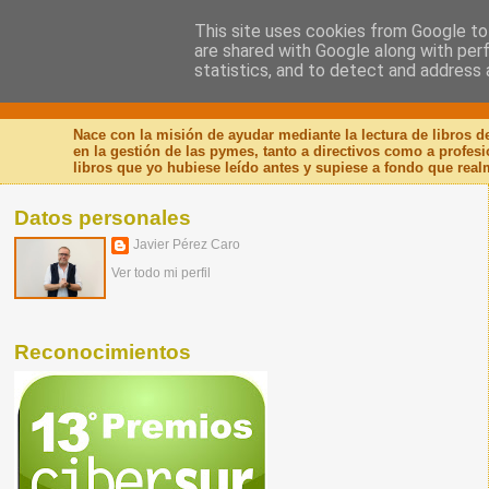
This site uses cookies from Google to 
are shared with Google along with per
Nuevo Viernes - Nuevo
statistics, and to detect and address 
Nace con la misión de ayudar mediante la lectura de libros 
en la gestión de las pymes, tanto a directivos como a profes
libros que yo hubiese leído antes y supiese a fondo que real
Datos personales
Javier Pérez Caro
Ver todo mi perfil
Reconocimientos