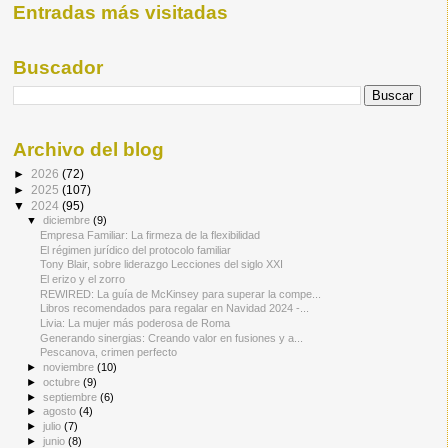
Entradas más visitadas
Buscador
Archivo del blog
►
2026
(72)
►
2025
(107)
▼
2024
(95)
▼
diciembre
(9)
Empresa Familiar: La firmeza de la flexibilidad
El régimen jurídico del protocolo familiar
Tony Blair, sobre liderazgo Lecciones del siglo XXI
El erizo y el zorro
REWIRED: La guía de McKinsey para superar la compe...
Libros recomendados para regalar en Navidad 2024 -...
Livia: La mujer más poderosa de Roma
Generando sinergias: Creando valor en fusiones y a...
Pescanova, crimen perfecto
►
noviembre
(10)
►
octubre
(9)
►
septiembre
(6)
►
agosto
(4)
►
julio
(7)
►
junio
(8)