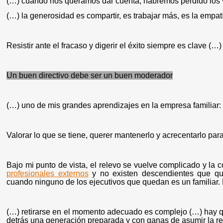
(…) cuando nos queramos dar cuenta, habremos perdido los 
(…) la generosidad es compartir, es trabajar más, es la empat
Resistir ante el fracaso y digerir el éxito siempre es clave (…)
Un buen directivo debe ser un buen moderador
(…) uno de mis grandes aprendizajes en la empresa familiar: h
Valorar lo que se tiene, querer mantenerlo y acrecentarlo par
Bajo mi punto de vista, el relevo se vuelve complicado y la 
profesionales externos
y no existen descendientes que qui
cuando ninguno de los ejecutivos que quedan es un familiar.
(…) retirarse en el momento adecuado es complejo (…) hay q
detrás una generación preparada y con ganas de asumir la r