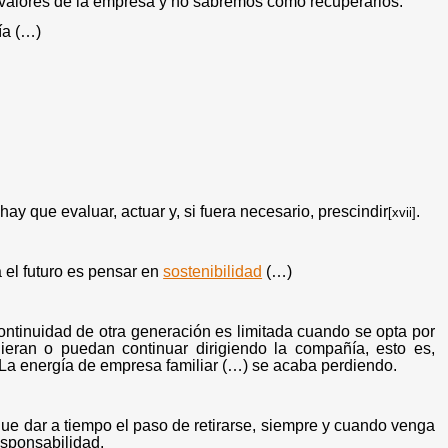
valores de la empresa y no sabremos cómo recuperarlos.
ía (…)
ay que evaluar, actuar y, si fuera necesario, prescindir
.
[xvii]
a el futuro es pensar en
sostenibilidad
(…)
continuidad de otra generación es limitada cuando se opta por
eran o puedan continuar dirigiendo la compañía, esto es,
 La energía de empresa familiar (…) se acaba perdiendo.
ue dar a tiempo el paso de retirarse, siempre y cuando venga
esponsabilidad.