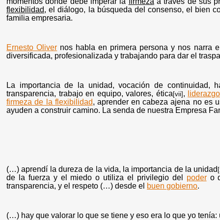
momentos donde debe imperar la
firmeza
a través de sus p
flexibilidad
, el diálogo, la búsqueda del consenso, el bien 
familia empresaria.
Ernesto Oliver
nos habla en primera persona y nos narra e
diversificada, profesionalizada y trabajando para dar el traspa
La importancia de la unidad, vocación de continuidad, h
transparencia, trabajo en equipo, valores, ética
,
liderazg
[vii]
firmeza de la flexibilidad
, aprender en cabeza ajena no es u
ayuden a construir camino. La senda de nuestra Empresa Fami
(…) aprendí la dureza de la vida, la importancia de la unidad
de la fuerza y el miedo o utiliza el privilegio del
poder
o d
transparencia, y el respeto (…) desde el
buen gobierno
.
(…) hay que valorar lo que se tiene y eso era lo que yo tenía: