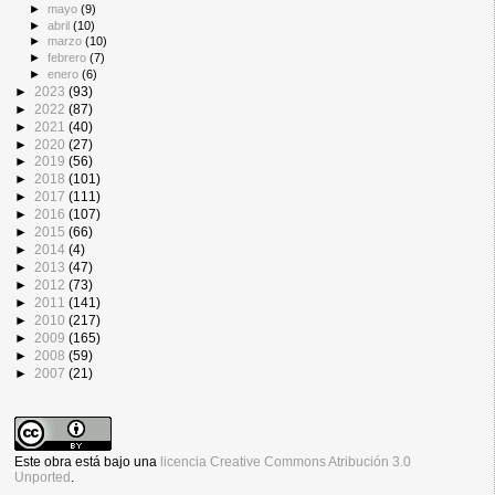
►
mayo
(9)
►
abril
(10)
►
marzo
(10)
►
febrero
(7)
►
enero
(6)
►
2023
(93)
►
2022
(87)
►
2021
(40)
►
2020
(27)
►
2019
(56)
►
2018
(101)
►
2017
(111)
►
2016
(107)
►
2015
(66)
►
2014
(4)
►
2013
(47)
►
2012
(73)
►
2011
(141)
►
2010
(217)
►
2009
(165)
►
2008
(59)
►
2007
(21)
Este obra está bajo una
licencia Creative Commons Atribución 3.0
Unported
.