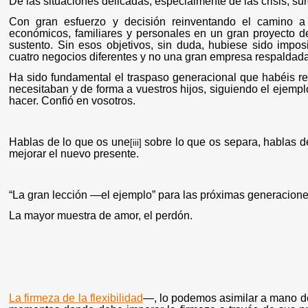
De las situaciones delicadas, especialmente de las crisis, s
Con gran esfuerzo y decisión reinventando el camino 
económicos, familiares y personales en un gran proyecto de
sustento. Sin esos objetivos, sin duda, hubiese sido impo
cuatro negocios diferentes y no una gran empresa respaldada 
Ha sido fundamental el traspaso generacional que habéis re
necesitaban y de forma a vuestros hijos, siguiendo el ejemp
hacer. Confió en vosotros.
Hablas de lo que os une
sobre lo que os separa, hablas de
[iii]
mejorar el nuevo presente.
“La gran lección —el ejemplo” para las próximas generacione
La mayor muestra de amor, el perdón.
La firmeza de la flexibilidad
―, lo podemos asimilar a mano de