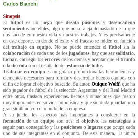
Carlos Bianchi
Sinopsis
El
fútbol
es un juego que
desata pasiones
y
desencadena
sentimientos
increíbles, algo que no se aleja demasiado de lo que
nos sucede en nuestra vida y nuestros trabajos. Y es precisamente
en este deporte, en donde el éxito y el fracaso se miden en función
del
trabajo en equipo
. No se puede entender el
fútbol
sin la
colaboración
de cada uno de los
jugadores
; hay que
ser solidario
,
luchar
,
corregir
los
errores
de los demás y aceptar que el
triunfo
o la
derrota
son el resultado del
esfuerzo de todos
.
Trabajar en equipo
es un golazo proporciona las herramientas y
elementos necesarios para formar y desarrollar buenos equipos con
el fin de lograr el objetivo buscado. Su autor,
Quique Wolff
, que ha
sido jugador de fútbol de la selección Argentina y del Real Madrid
entre otros, traslada experiencias, hechos y situaciones que fueron
muy importantes en su vida futbolística y que sin duda guardan una
gran similitud con el mundo de la empresa.
A su juicio, los aspectos más importantes a considerar en la
formación
de un
equipo
son tres: el
objetivo
, las
estrategias
a
seguir para conseguirlo y las
posiciones
o
lugares
que ocupa cada
uno de sus integrantes en el conjunto. De esta manera, la única