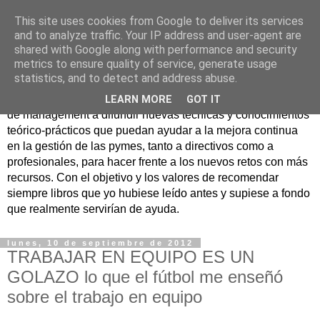
This site uses cookies from Google to deliver its services
Nuevo Viernes - Nuevo
and to analyze traffic. Your IP address and user-agent are
shared with Google along with performance and security
Libro
metrics to ensure quality of service, generate usage
statistics, and to detect and address abuse.
Nace con la misión de ayudar mediante la lectura de libros
LEARN MORE
GOT IT
de management a difundir nuevas técnicas y conocimientos
teórico-prácticos que puedan ayudar a la mejora continua
en la gestión de las pymes, tanto a directivos como a
profesionales, para hacer frente a los nuevos retos con más
recursos. Con el objetivo y los valores de recomendar
siempre libros que yo hubiese leído antes y supiese a fondo
que realmente servirían de ayuda.
lunes, 10 de septiembre de 2012
TRABAJAR EN EQUIPO ES UN
GOLAZO lo que el fútbol me enseñó
sobre el trabajo en equipo