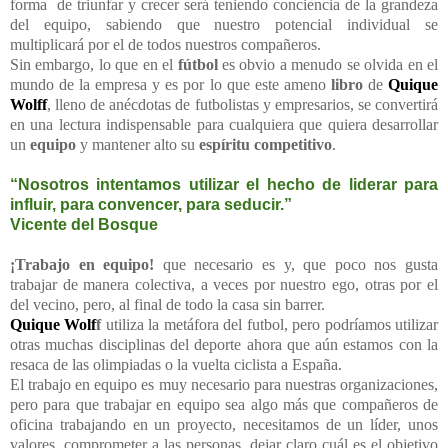
forma de triunfar y crecer será teniendo conciencia de la grandeza
del equipo, sabiendo que nuestro potencial individual se
multiplicará por el de todos nuestros compañeros.
Sin embargo, lo que en el
fútbol
es obvio a menudo se olvida en el
mundo de la empresa y es por lo que este ameno
libro
de
Quique
Wolff
, lleno de anécdotas de futbolistas y empresarios, se convertirá
en una lectura indispensable para cualquiera que quiera desarrollar
un
equipo
y mantener alto su
espíritu competitivo
.
“Nosotros intentamos utilizar el hecho de liderar para
influir, para convencer, para seducir.”
Vicente del Bosque
¡Trabajo en equipo!
que necesario es y, que poco nos gusta
trabajar de manera colectiva, a veces por nuestro ego, otras por el
del vecino, pero, al final de todo la casa sin barrer.
Quique Wolf
f
utiliza la metáfora del futbol, pero podríamos utilizar
otras muchas disciplinas del deporte ahora que aún estamos con la
resaca de las olimpiadas o la vuelta ciclista a España.
El trabajo en equipo es muy necesario para nuestras organizaciones,
pero para que trabajar en equipo sea algo más que compañeros de
oficina trabajando en un proyecto, necesitamos de un líder, unos
valores, comprometer a las personas, dejar claro cuál es el objetivo