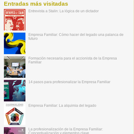
Entradas más visitadas
Entrevista a Stalin: La lógica de un dictador
Empresa Familiar: Cómo hacer del legado una palanca de
futuro
Formación necesaria para el accionista de la Empresa
Familiar
14 pasos para profesionalizar la Empresa Familiar
Empresa Familiar: La alquimia del legado
La profesionalización de la Empresa Familiar:
Conceptualización y elementos clave