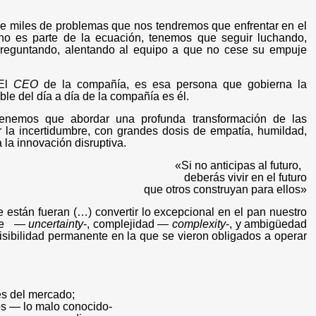
 de miles de problemas que nos tendremos que enfrentar en el
 no es parte de la ecuación, tenemos que seguir luchando,
preguntando, alentando al equipo a que no cese su empuje
 El
CEO
de la compañía, es esa persona que gobierna la
ble del día a día de la compañía es él.
 tenemos que abordar una profunda transformación de las
 la incertidumbre, con grandes dosis de empatía, humildad,
 la innovación disruptiva.
«Si no anticipas al futuro,
deberás vivir en el futuro
que otros construyan para ellos
»
 están fueran (…) convertir lo excepcional en el pan nuestro
e
―
uncertainty
-, complejidad ―
complexity
-, y ambigüedad
visibilidad permanente en la que se vieron obligados a operar
es del mercado;
dos ― lo malo conocido-