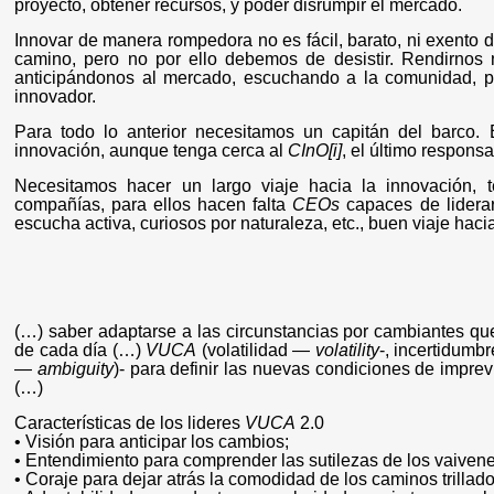
proyecto, obtener recursos, y poder disrumpir el mercado.
Innovar de manera rompedora no es fácil, barato, ni exento
camino, pero no por ello debemos de desistir. Rendirnos
anticipándonos al mercado, escuchando a la comunidad, 
innovador.
Para todo lo anterior necesitamos un capitán del barco.
innovación, aunque tenga cerca al
CInO
[i]
, el último responsa
Necesitamos hacer un largo viaje hacia la innovación,
compañías, para ellos hacen falta
CEOs
capaces de liderar
escucha activa, curiosos por naturaleza, etc., buen viaje hacia
(…) saber adaptarse a las circunstancias por cambiantes que
de cada día (…)
VUCA
(volatilidad ―
volatility
-, incertidumbr
―
ambiguity
)- para definir las nuevas condiciones de impre
(…)
Características de los
lideres
VUCA
2.0
• Visión
para anticipar los cambios;
• Entendimiento
para comprender las sutilezas de los vaiven
• Coraje
para dejar atrás la comodidad de los caminos trilla