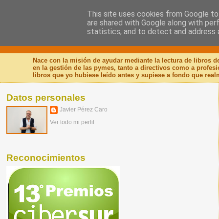
This site uses cookies from Google to 
are shared with Google along with per
Nuevo Viernes - Nuevo
statistics, and to detect and address 
Nace con la misión de ayudar mediante la lectura de libros 
en la gestión de las pymes, tanto a directivos como a profes
libros que yo hubiese leído antes y supiese a fondo que real
Datos personales
Javier Pérez Caro
Ver todo mi perfil
Reconocimientos