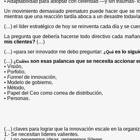
• Adaptabilidad
para adoptar con celeridad ―y sin traumas- 
Un movimiento demasiado prematuro puede hacer que se malg
mientras que una reacción tardía aboca a un desastre todaví
(…) el líder estratégico de hoy se reinventa cada día y se cue
La pregunta que debería hacerse todo directivo cada mañana
mis clientes?
(…)
(…) «para ser innovador me debo preguntar:
es lo sigui
¿Qué
(…)
son esas palancas que se necesita accionar e
¿Cuáles
• Visión,
• Porfolio,
•
Funnel
de innovación,
• Modelo de gobierno,
• Método,
• Papel del Ceo como correa de distribución,
• Personas.
(…) claves para lograr que la innovación escale en la organiz
1.- Se necesitan lideres valientes.
(…) no generemos ideas, generemos líderes.