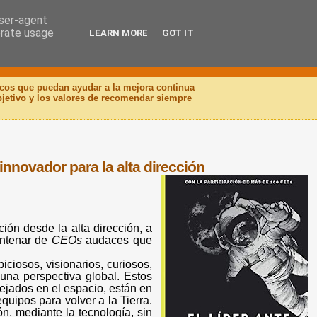
user-agent
erate usage
LEARN MORE
GOT IT
icos que puedan ayudar a la mejora continua
objetivo y los valores de recomendar siempre
 innovador para la alta dirección
ión desde la alta dirección, a
entenar de
CEOs
audaces que
ciosos, visionarios, curiosos,
una perspectiva global. Estos
ejados en el espacio, están en
uipos para volver a la Tierra.
, mediante la tecnología, sin