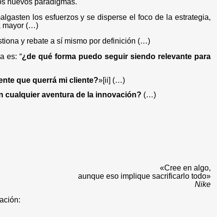
los nuevos paradigmas.
asten los esfuerzos y se disperse el foco de la estrategia,
a mayor (…)
stiona y rebate a sí mismo por definición (…)
 es: “
¿de qué forma puedo seguir siendo relevante para
ente que querrá mi cliente?
»
[ii]
(…)
n cualquier aventura de la innovación?
(…)
«Cree en algo,
aunque eso implique sacrificarlo todo
»
Nike
ación: