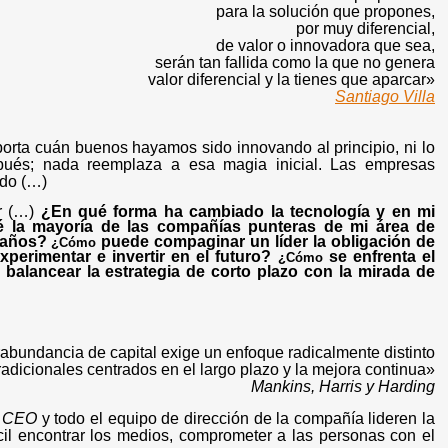
para la solución que propones
,
por muy diferencial
,
de valor o innovadora que sea,
serán tan fallida como la que no genera
valor diferencial y la tienes que aparcar
»
Santiago Villa
porta cuán buenos hayamos sido innovando al principio, ni lo
spués; nada reemplaza a esa magia inicial. Las empresas
ndo (…)
ar (…)
¿En qué forma ha cambiado la tecnología y en mi
é la mayoría de las compañías punteras de mi área de
z años?
puede compaginar un líder la obligación de
¿Cómo
xperimentar e invertir en el futuro?
se enfrenta el
¿Cómo
balancear la estrategia de corto plazo con la mirada de
rabundancia de capital exige un enfoque radicalmente distinto
adicionales centrados en el largo plazo y la mejora continua»
Mankins, Harris y Harding
l
CEO
y todo el equipo de dirección de la compañía lideren la
ícil encontrar los medios, comprometer a las personas con el