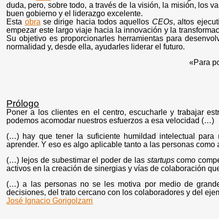
duda, pero, sobre todo, a través de la visión, la misión, los 
buen gobierno y el liderazgo excelente.
Esta
obra
se dirige hacia todos aquellos
CEOs
, altos ejecu
empezar este largo viaje hacia la innovación y la transforma
Su objetivo es proporcionarles herramientas para desenvol
normalidad y, desde ella, ayudarles liderar el futuro.
«Para po
Prólogo
Poner a los clientes en el centro, escucharle y trabajar 
podemos acomodar nuestros esfuerzos a esa velocidad (…)
(…) hay que tener la suficiente humildad intelectual pa
aprender. Y eso es algo aplicable tanto a las personas como 
(…) lejos de subestimar el poder de las
startups
como compet
activos en la creación de sinergias y vías de colaboración q
(…) a las personas no se les motiva por medio de grandes
decisiones, del trato cercano con los colaboradores y del ejem
José Ignacio Gorigolzarri