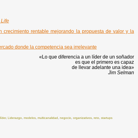
 Life
n crecimiento rentable mejorando la propuesta de valor y la
ercado donde la competencia sea irrelevante
«Lo que diferencia a un líder de un soñador
es que el primero es capaz
de llevar adelante una idea
»
Jim Selman
,
líder
,
Liderazgo
,
modelos
,
multicanalidad
,
negocio
,
organizativos
,
reto
,
startups