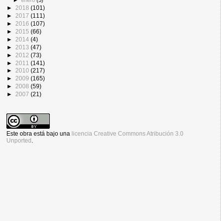
►
enero
(5)
►
2018
(101)
►
2017
(111)
►
2016
(107)
►
2015
(66)
►
2014
(4)
►
2013
(47)
►
2012
(73)
►
2011
(141)
►
2010
(217)
►
2009
(165)
►
2008
(59)
►
2007
(21)
Este obra está bajo una
licencia Creative Commons Atribución 3.0
Unported
.