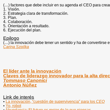
(…) factores que debe incluir en su agenda el CEO para cre
1.
Visión.
2.
Estrategia clara de transformación.
3.
Plan.
4.
Colaboración.
5.
Orientación a resultado.
6.
Ejecución del plan.
Epilogo
(…) la innovación debe tener un sentido y ha de convertirse e
Carina Szpilka
El líder ante la innovación
Claves de liderazgo innovador para la alta dire
Tommaso Canonici
Antonio Núñez
Link de interés
•
La innovación, “cuestión de supervivencia” para los
CEO
•
Yo, robot
•
Abundancia; El futuro es mejor de lo que piensas