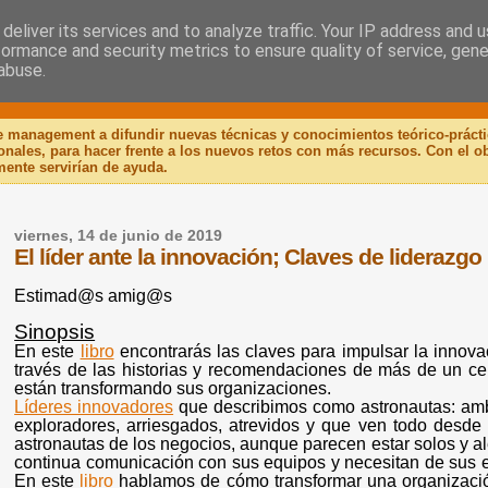
deliver its services and to analyze traffic. Your IP address and 
formance and security metrics to ensure quality of service, gen
 Libro
abuse.
de management a difundir nuevas técnicas y conocimientos teórico-práct
ionales, para hacer frente a los nuevos retos con más recursos. Con el 
mente servirían de ayuda.
viernes, 14 de junio de 2019
El líder ante la innovación; Claves de liderazgo
Estimad@s amig@s
Sinopsis
En este
libro
encontrarás las claves para impulsar la innovac
través de las historias y recomendaciones de más de un c
están transformando sus organizaciones.
Líderes innovadores
que describimos como astronautas: ambi
exploradores, arriesgados, atrevidos y que ven todo desde 
astronautas de los negocios, aunque parecen estar solos y al
continua comunicación con sus equipos y necesitan de sus eq
En este
libro
hablamos de cómo transformar una organización