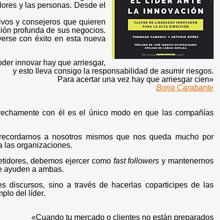
valores y las personas. Desde el
tivos y consejeros que quieren
ción profunda de sus negocios.
verse con éxito en esta nueva
der innovar hay que arriesgar,
y esto lleva consigo la responsabilidad de asumir riesgos
.
Para acertar una vez hay que arriesgar cien»
Borja Carabante
estrechamente con él es el único modo en que las compañías
ra recordarnos a nosotros mismos que nos queda mucho por
a las organizaciones.
idores, debemos ejercer como
fast followers
y mantenernos
ue ayuden a ambas.
 discursos, sino a través de hacerlas coparticipes de las
plo del líder.
«Cuando tu mercado o clientes no están preparados