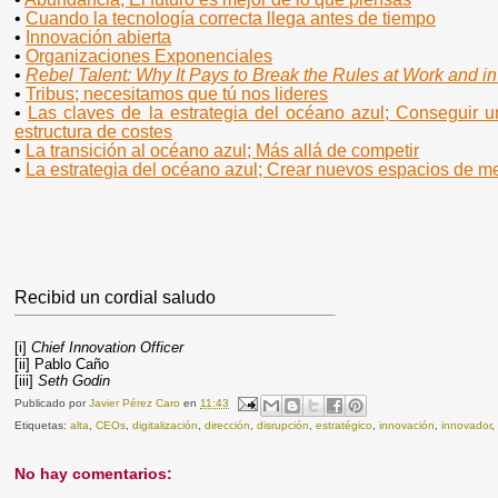
•
Cuando la tecnología correcta llega antes de tiempo
•
Innovación abierta
•
Organizaciones Exponenciales
•
Rebel Talent
: Why It Pays to Break the Rules at Work and in
•
Tribus; necesitamos que tú nos lideres
•
Las claves de la estrategia del océano azul; Conseguir u
estructura de costes
•
La transición al océano azul; Más allá de competir
•
La estrategia del océano azul; Crear nuevos espacios de m
Recibid un cordial saludo
[i]
Chief Innovation Officer
[ii]
Pablo Caño
[iii]
Seth Godin
Publicado por
Javier Pérez Caro
en
11:43
Etiquetas:
alta
,
CEOs
,
digitalización
,
dirección
,
disrupción
,
estratégico
,
innovación
,
innovador
No hay comentarios: