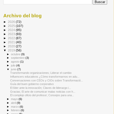
Archivo del blog
►
2026
(72)
►
2025
(107)
►
2024
(95)
►
2023
(93)
►
2022
(87)
►
2021
(40)
►
2020
(27)
▼
2019
(56)
►
octubre
(9)
►
septiembre
(3)
►
agosto
(1)
►
julio
(4)
▼
junio
(7)
Transformando organizaciones; Liderar el cambio
Influencers educativos ¿Cómo transformarnos en adu...
Conversaciones con CEOs y CIOs sobre Transformació...
Guía del buen gobierno corporativo
El líder ante la innovación; Claves de liderazgo i...
Gracias; El arte de comunicar malas noticias con h...
El complejo oficio del profesor; Consejos para una...
►
mayo
(6)
►
abril
(9)
►
marzo
(6)
►
febrero
(6)