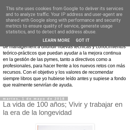
This site uses cookies from Google to deliver its services
Nuevo Viernes - Nuevo
and to analyze traffic. Your IP address and user-agent are
shared with Google along with performance and security
Libro
metrics to ensure quality of service, generate usage
statistics, and to detect and address abuse.
Nace con la misión de ayudar mediante la lectura de libros
LEARN MORE
GOT IT
de management a difundir nuevas técnicas y conocimientos
teórico-prácticos que puedan ayudar a la mejora continua
en la gestión de las pymes, tanto a directivos como a
profesionales, para hacer frente a los nuevos retos con más
recursos. Con el objetivo y los valores de recomendar
siempre libros que yo hubiese leído antes y supiese a fondo
que realmente servirían de ayuda.
martes, 1 de mayo de 2018
La vida de 100 años; Vivir y trabajar en
la era de la longevidad