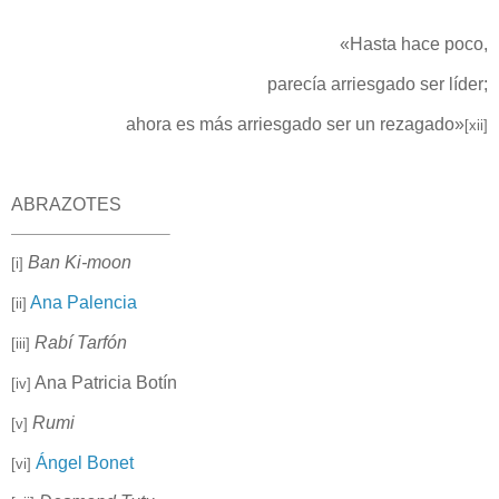
«Hasta hace poco,
parecía arriesgado ser líder;
ahora es más arriesgado ser un rezagado»
[xii]
ABRAZOTES
Ban Ki-moon
[i]
Ana Palencia
[ii]
Rabí Tarfón
[iii]
Ana Patricia Botín
[iv]
Rumi
[v]
Ángel Bonet
[vi]