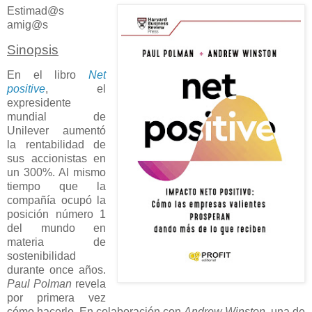
Estimad@s
amig@s
Sinopsis
En el libro
Net
positive
, el
expresidente
mundial de
Unilever aumentó
la rentabilidad de
sus accionistas en
un 300%. Al mismo
tiempo que la
compañía ocupó la
posición número 1
del mundo en
materia de
sostenibilidad
durante once años.
Paul Polman
revela
por primera vez
cómo hacerlo. En colaboración con
Andrew Winston
, una de