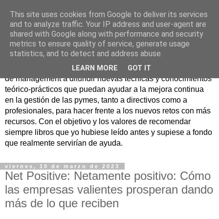
This site uses cookies from Google to deliver its services
Nuevo Viernes - Nuevo
and to analyze traffic. Your IP address and user-agent are
shared with Google along with performance and security
Libro
metrics to ensure quality of service, generate usage
statistics, and to detect and address abuse.
Nace con la misión de ayudar mediante la lectura de libros
LEARN MORE
GOT IT
de management a difundir nuevas técnicas y conocimientos
teórico-prácticos que puedan ayudar a la mejora continua
en la gestión de las pymes, tanto a directivos como a
profesionales, para hacer frente a los nuevos retos con más
recursos. Con el objetivo y los valores de recomendar
siempre libros que yo hubiese leído antes y supiese a fondo
que realmente servirían de ayuda.
viernes, 10 de marzo de 2023
Net Positive: Netamente positivo: Cómo
las empresas valientes prosperan dando
más de lo que reciben