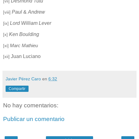
Desmond Tutu
[vii]
Paul
&
Andrew
[viii]
Lord William Lever
[ix]
Ken Boulding
[x]
Marc Mathieu
[xi]
Juan Luciano
[xii]
Javier Pérez Caro
en
6:32
Compartir
No hay comentarios:
Publicar un comentario