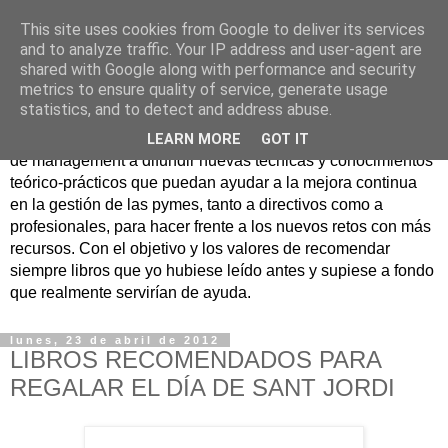
This site uses cookies from Google to deliver its services
Nuevo Viernes - Nuevo
and to analyze traffic. Your IP address and user-agent are
shared with Google along with performance and security
Libro
metrics to ensure quality of service, generate usage
statistics, and to detect and address abuse.
Nace con la misión de ayudar mediante la lectura de libros
LEARN MORE
GOT IT
de management a difundir nuevas técnicas y conocimientos
teórico-prácticos que puedan ayudar a la mejora continua
en la gestión de las pymes, tanto a directivos como a
profesionales, para hacer frente a los nuevos retos con más
recursos. Con el objetivo y los valores de recomendar
siempre libros que yo hubiese leído antes y supiese a fondo
que realmente servirían de ayuda.
lunes, 23 de abril de 2012
LIBROS RECOMENDADOS PARA
REGALAR EL DÍA DE SANT JORDI