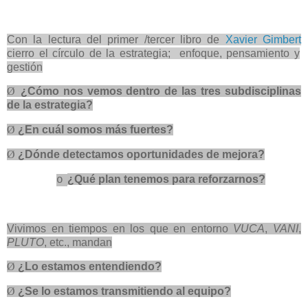
Con la lectura del primer /tercer libro de
Xavier Gimbert
cierro el círculo de la estrategia; enfoque, pensamiento y
gestión
Ø
¿Cómo nos vemos dentro de las tres subdisciplinas
de la estrategia?
Ø
¿En cuál somos más fuertes?
Ø
¿Dónde detectamos oportunidades de mejora?
¿Qué plan tenemos para reforzarnos?
o
Vivimos en tiempos en los que en entorno
VUCA
,
VANI
,
PLUTO
, etc., mandan
Ø
¿Lo estamos entendiendo?
Ø
¿Se lo estamos transmitiendo al equipo?