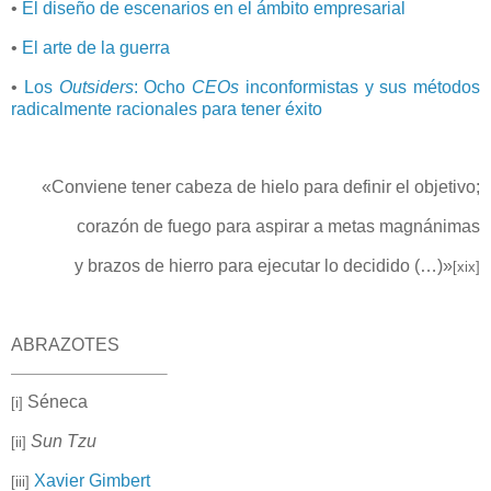
•
El diseño de escenarios en el ámbito empresarial
•
El arte de la guerra
•
Los
Outsiders
: Ocho
CEOs
inconformistas y sus métodos
radicalmente racionales para tener éxito
«
Conviene tener cabeza de hielo para definir el objetivo;
corazón de fuego para aspirar a metas magnánimas
y brazos de hierro para ejecutar lo decidido (…)
»
[xix]
ABRAZOTES
Séneca
[i]
Sun Tzu
[ii]
Xavier Gimbert
[iii]