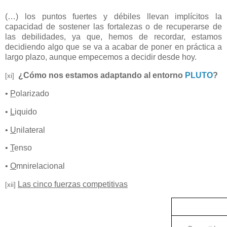
(…) los puntos fuertes y débiles llevan implícitos la
capacidad de sostener las fortalezas o de recuperarse de
las debilidades, ya que, hemos de recordar, estamos
decidiendo algo que se va a acabar de poner en práctica a
largo plazo, aunque empecemos a decidir desde hoy.
¿Cómo nos estamos adaptando al entorno
PLUTO
?
[xi]
•
P
olarizado
•
L
iquido
•
U
nilateral
•
T
enso
•
O
mnirelacional
Las cinco fuerzas competitivas
[xii]