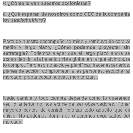
Ø
¿Cómo lo ven nuestros accionistas?
Ø
¿Qué esperan de nosotros como
CEO
de la compañía
los
stackeholders
?
Parte de nuestro desempeño se mide y retribuye de cara al
medio y largo plazo,
¿Cómo podemos proyectar sin
estrategia?
Podemos alegar que el largo plazo ahora se
acortó
debido a la incertidumbre global en la que vivimos, te
lo compro.
Pero eso no excluye planificar, hacer escenarios,
planes de acción,
comprometer a las personas, escuchar al
mercado, probar cosas nuevas, monitorizar…
Nada cambia y todo cambia depende como lo queramos
ver, lo anterior no nos exime de ser observadores. Poner
mayores puntos de control, reforzar todo aquello que es
crítico, No podemos dormirnos o seremos expulsados del
mercado.