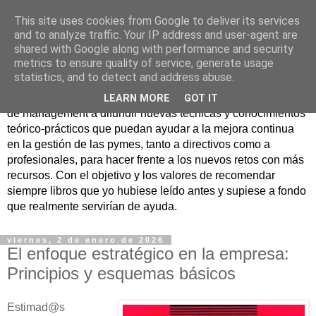
This site uses cookies from Google to deliver its services
Nuevo Viernes - Nuevo
and to analyze traffic. Your IP address and user-agent are
shared with Google along with performance and security
Libro
metrics to ensure quality of service, generate usage
statistics, and to detect and address abuse.
Nace con la misión de ayudar mediante la lectura de libros
LEARN MORE
GOT IT
de management a difundir nuevas técnicas y conocimientos
teórico-prácticos que puedan ayudar a la mejora continua
en la gestión de las pymes, tanto a directivos como a
profesionales, para hacer frente a los nuevos retos con más
recursos. Con el objetivo y los valores de recomendar
siempre libros que yo hubiese leído antes y supiese a fondo
que realmente servirían de ayuda.
viernes, 2 de enero de 2026
El enfoque estratégico en la empresa:
Principios y esquemas básicos
Estimad@s