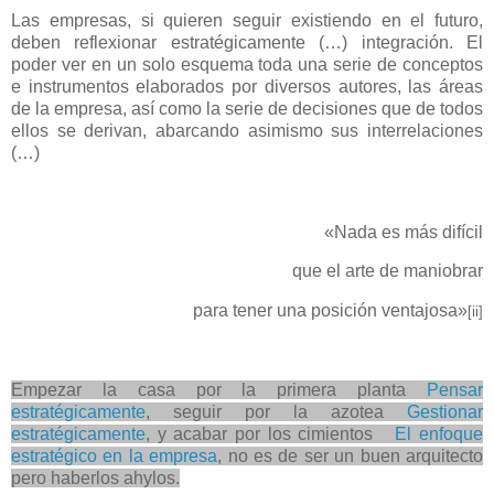
Las empresas, si quieren seguir existiendo en el futuro,
deben reflexionar estratégicamente (…) integración. El
poder ver en un solo esquema toda una serie de conceptos
e instrumentos elaborados por diversos autores, las áreas
de la empresa, así como la serie de decisiones que de todos
ellos se derivan, abarcando asimismo sus interrelaciones
(…)
«Nada es más difícil
que el arte de maniobrar
para tener una posición ventajosa»
[ii]
Empezar la casa por la primera planta
Pensar
estratégicamente
, seguir por la azotea
Gestionar
estratégicamente
, y acabar por los cimientos
El enfoque
estratégico en la empresa
, no es de ser un buen arquitecto
pero haberlos ahylos.