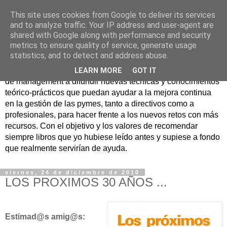
This site uses cookies from Google to deliver its services
Nuevo Viernes - Nuevo
and to analyze traffic. Your IP address and user-agent are
shared with Google along with performance and security
Libro
metrics to ensure quality of service, generate usage
statistics, and to detect and address abuse.
Nace con la misión de ayudar mediante la lectura de libros
LEARN MORE
GOT IT
de management a difundir nuevas técnicas y conocimientos
teórico-prácticos que puedan ayudar a la mejora continua
en la gestión de las pymes, tanto a directivos como a
profesionales, para hacer frente a los nuevos retos con más
recursos. Con el objetivo y los valores de recomendar
siempre libros que yo hubiese leído antes y supiese a fondo
que realmente servirían de ayuda.
viernes, 24 de diciembre de 2010
LOS PROXIMOS 30 AÑOS ...
Estimad@s amig@s: