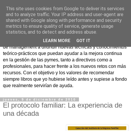
This site uses cookies from Google to deliver its services
Nuevo Viernes - Nuevo
and to analyze traffic. Your IP address and user-agent are
shared with Google along with performance and security
Libro
metrics to ensure quality of service, generate usage
statistics, and to detect and address abuse.
Nace con la misión de ayudar mediante la lectura de libros
LEARN MORE
GOT IT
de management a difundir nuevas técnicas y conocimientos
teórico-prácticos que puedan ayudar a la mejora continua
en la gestión de las pymes, tanto a directivos como a
profesionales, para hacer frente a los nuevos retos con más
recursos. Con el objetivo y los valores de recomendar
siempre libros que yo hubiese leído antes y supiese a fondo
que realmente servirían de ayuda.
jueves, 9 de diciembre de 2010
El protocolo familiar: La experiencia de
una década