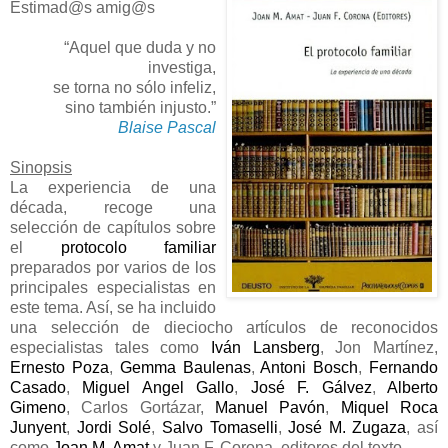
Estimad@s amig@s
“Aquel que duda y no
investiga,
se torna no sólo infeliz,
sino también injusto.”
Blaise Pascal
Sinopsis
La experiencia de una
década, recoge una
selección de capítulos sobre
el
protocolo familiar
preparados por varios de los
principales especialistas en
este tema. Así, se ha incluido
una selección de dieciocho artículos de reconocidos
especialistas tales como
Iván Lansberg
, Jon Martínez,
Ernesto Poza
,
Gemma Baulenas
,
Antoni Bosch
,
Fernando
Casado
,
Miguel Angel Gallo
,
José F. Gálvez
,
Alberto
Gimeno
, Carlos Gortázar,
Manuel Pavón
,
Miquel Roca
Junyent
,
Jordi Solé
,
Salvo Tomaselli
,
José M. Zugaza
, así
como
Joan M. Amat
y Juan F. Corona, editores del texto.