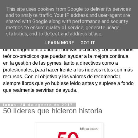
This site uses cookies from Google to deliver its services
Nuevo Viernes - Nuevo
and to analyze traffic. Your IP address and user-agent are
shared with Google along with performance and security
Libro
metrics to ensure quality of service, generate usage
statistics, and to detect and address abuse.
Nace con la misión de ayudar mediante la lectura de libros
LEARN MORE
GOT IT
de management a difundir nuevas técnicas y conocimientos
teórico-prácticos que puedan ayudar a la mejora continua
en la gestión de las pymes, tanto a directivos como a
profesionales, para hacer frente a los nuevos retos con más
recursos. Con el objetivo y los valores de recomendar
siempre libros que yo hubiese leído antes y supiese a fondo
que realmente servirían de ayuda.
lunes, 28 de agosto de 2017
50 líderes que hicieron historia