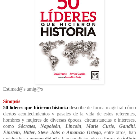
Estimad@s amig@s
Sinopsis
50 líderes que hicieron historia
describe de forma magistral cómo
ciertos acontecimientos y pasajes de la vida de estos referentes,
hombres y mujeres de diversas épocas, circunstancias e intereses,
como
Sócrates
,
Napoleón
,
Lincoln
,
Marie Curie
,
Gandhi
,
Einstein
,
Hitler
,
Steve Jobs
o
Amancio Ortega
, entre otros, han
moldeado su
personalidad
y han condicionado su forma de
influir