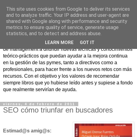
This site uses cookies from Google to deliver its services
Nuevo Viernes - Nuevo
and to analyze traffic. Your IP address and user-agent are
shared with Google along with performance and security
Libro
metrics to ensure quality of service, generate usage
statistics, and to detect and address abuse.
Nace con la misión de ayudar mediante la lectura de libros
LEARN MORE
GOT IT
de management a difundir nuevas técnicas y conocimientos
teórico-prácticos que puedan ayudar a la mejora continua
en la gestión de las pymes, tanto a directivos como a
profesionales, para hacer frente a los nuevos retos con más
recursos. Con el objetivo y los valores de recomendar
siempre libros que yo hubiese leído antes y supiese a fondo
que realmente servirían de ayuda.
viernes, 4 de febrero de 2011
SEO cómo triunfar en buscadores
Estimad@s amig@s: