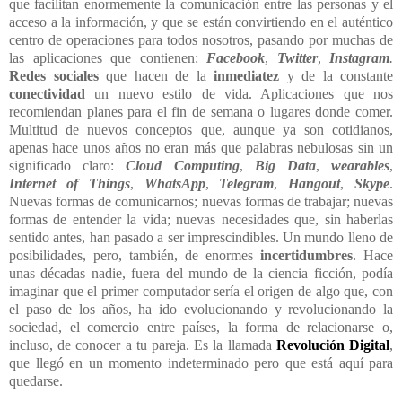
que facilitan enormemente la comunicación entre las personas y el
acceso a la información, y que se están convirtiendo en el auténtico
centro de operaciones para todos nosotros, pasando por muchas de
las aplicaciones que contienen:
Facebook
,
Twitter
,
Instagram
.
Redes sociales
que hacen de la
inmediatez
y de la constante
conectividad
un nuevo estilo de vida. Aplicaciones que nos
recomiendan planes para el fin de semana o lugares donde comer.
Multitud de nuevos conceptos que, aunque ya son cotidianos,
apenas hace unos años no eran más que palabras nebulosas sin un
significado claro:
Cloud Computing
,
Big Data
,
wearables
,
Internet of Things
,
WhatsApp
,
Telegram
,
Hangout
,
Skype
.
Nuevas formas de comunicarnos; nuevas formas de trabajar; nuevas
formas de entender la vida; nuevas necesidades que, sin haberlas
sentido antes, han pasado a ser imprescindibles. Un mundo lleno de
posibilidades, pero, también, de enormes
incertidumbres
. Hace
unas décadas nadie, fuera del mundo de la ciencia ficción, podía
imaginar que el primer computador sería el origen de algo que, con
el paso de los años, ha ido evolucionando y revolucionando la
sociedad, el comercio entre países, la forma de relacionarse o,
incluso, de conocer a tu pareja. Es la llamada
Revolución Digital
,
que llegó en un momento indeterminado pero que está aquí para
quedarse.