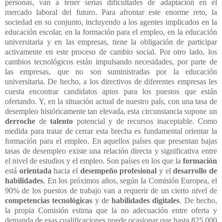
personas, van a tener serias dificultades de adaptación en el
mercado laboral del futuro. Para afrontar este enorme reto, la
sociedad en su conjunto, incluyendo a los agentes implicados en la
educación escolar, en la formación para el empleo, en la educación
universitaria y en las empresas, tiene la obligación de participar
activamente en este proceso de cambio social. Por otro lado, los
cambios tecnológicos están impulsando necesidades, por parte de
las empresas, que no son suministradas por la educación
universitaria. De hecho, a los directivos de diferentes empresas les
cuesta encontrar candidatos aptos para los puestos que están
ofertando. Y, en la situación actual de nuestro país, con una tasa de
desempleo históricamente tan elevada, esta circunstancia supone un
derroche
de
talento
potencial y de recursos inaceptable. Como
medida para tratar de cerrar esta brecha es fundamental orientar la
formación para el empleo. En aquellos países que presentan bajas
tasas de desempleo existe una relación directa y significativa entre
el nivel de estudios y el empleo. Son países en los que la
formación
está
orientada
hacia el
desempeño
profesional
y el
desarrollo de
habilidades
. En los próximos años, según la Comisión Europea, el
90% de los puestos de trabajo van a requerir de un cierto nivel de
competencias tecnológicas
y de
habilidades digitales
. De hecho,
la propia Comisión estima que la no adecuación entre oferta y
demanda de esas cualificaciones puede ocasionar que hasta 825.000