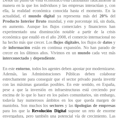
Desde un punto de vista económico está cambiando radicalmente la
manera en la que los individuos y las empresas interactúan y, con
ella, la realidad económica conocida hasta el momento. En la
actualidad, el
mundo digital
ya representa más del
20%
del
Producto Interior Bruto
mundial, y este porcentaje irá, sin duda,
en aumento. Aunque los flujos comerciales y financieros han
experimentado una disminución notable a partir de la crisis
económica que estalló en el año 2008, el comercio internacional no
ha hecho más que crecer. Los
flujos digitales
, los flujos de
datos
y
de
información
están en continua expansión. No han parado de
crecer en los últimos años. Vivimos en un
mundo
cada vez más
interconectado
y
dependiente
.
En este
entorno
, todos los agentes deben apostar por modernizarse.
Además, las Administraciones Públicas deben colaborar
estrechamente para conseguir que el sector privado pueda invertir
con las máximas garantías posibles. En este sentido, en España,
pese a que la inversión en infraestructuras está creciendo por
encima de lo que lo hace en los países comunitarios, sin embargo,
todavía hay numerosos ámbitos en los que queda margen de
maniobra. Son muchos los
sectores
y las
tipologías de empresas
para los que la
Revolución Digital
supone un reto de enorme
envergadura, pero también una potencial vía de crecimiento. Las