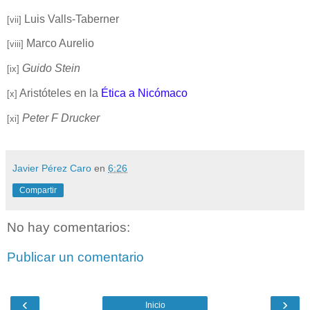
Luis Valls-Taberner
[vii]
Marco Aurelio
[viii]
Guido Stein
[ix]
Aristóteles en la
Ética a Nicómaco
[x]
Peter F Drucker
[xi]
Javier Pérez Caro
en
6:26
Compartir
No hay comentarios:
Publicar un comentario
‹
›
Inicio