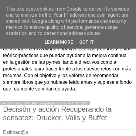
This site uses cookies from Google to deliver its services
Nuevo Viernes - Nuevo
and to analyze traffic. Your IP address and user-agent are
shared with Google along with performance and security
Libro
metrics to ensure quality of service, generate usage
statistics, and to detect and address abuse.
Nace con la misión de ayudar mediante la lectura de libros
LEARN MORE
GOT IT
de management a difundir nuevas técnicas y conocimientos
teórico-prácticos que puedan ayudar a la mejora continua
en la gestión de las pymes, tanto a directivos como a
profesionales, para hacer frente a los nuevos retos con más
recursos. Con el objetivo y los valores de recomendar
siempre libros que yo hubiese leído antes y supiese a fondo
que realmente servirían de ayuda.
viernes, 16 de septiembre de 2022
Decisión y acción Recuperando la
sensatez: Drucker, Valls y Buffet
Estimad@s