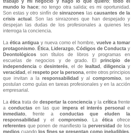
trabajo y mi negocio y hago lo que quiero
;
todo el
mundo lo hace
; no tengo otra salida; es mi oportunidad.
Son estas y otro sinfín de
sinrazones
las
causantes de la
crisis actual
. Son las sinrazones que han despejado y
despejan las dudas de los profesionales a quienes les
interroga la conciencia.
La
ética antigua
y nueva como el hombre,
vuelve a tomar
protagonismo
.
Ética
,
Liderazgo
,
Códigos de Conducta
y
Deontológicos
son títulos de libros y programas en
escuelas de negocios y de grado. El
principio de
independencia
o
desinterés
, el de
lealtad
,
diligencia
y
veracidad
, el
respeto por la persona
, entre otros principios
que invitan a la
responsabilidad
y al
compromiso
, se
postulan como guías en tareas profesionales y en la acción
empresarial.
La
ética
trata de
despertar la conciencia
y la
crítica
frente
a
conductas
en las que
impera el interés personal
e
inmediato
, frente a
conductas que eluden la
responsabilidad
y el
compromiso
. La
ética
ofrece
referentes
que ponen de manifiesto la
perversidad
de los
medios
cuando
los fines se presentan como ineludibles
.