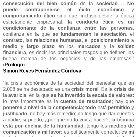
consecución del bien común
de la
sociedad
….
No
puede contraponerse el éxito económico
y
comportamiento ético
sino que, incluso desde la óptica
estrictamente empresarial,
la conducta ética es un
condicionante de la confianza entre las personas
,
confianza en la que
se fundamentan la asociación
, el
contrato
, las
relaciones
humanas
, el
posicionamiento
a
medio
y
largo plazo
en los
mercados
y la
solidez
financiera
, es decir, los principales rasgos que definen las
buena marcha de los negocios y de las empresas.”
(
Prologo
)
Simon Reyes Fernández Córdova
“la crisis económica de la sociedad del bienestar que en
2.008 se ha destapado es una
crisis moral
. Es la
crisis de
la avaricia
, en la que
se ha invertido la escala de valores
:
lo más importante es la
cuenta de resultados
; hay que
ponerse a nivel de la competencia
;
todo
está
permitido
y
justificado
; no hay más remedio; no tengo que dar cuentas
a nadie; si puedo, ¿por qué no lo voy a hacer?;
la técnica
está por encima de la humanidad
; tengo los
medios de
comunicación a mi favor
; es políticamente correcto;
es mi