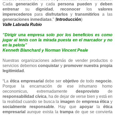
Cada
generación
y cada
persona
pueden
y
deben
entrenar
su
dignidad
,
reconocer
los
valores
imperecederos
para
disfrutarlos
y
transmitirlos
a las
generaciones inmediatas
.” (
Introducción
)
Valle Labrada Rubio
“Dirigir una empresa solo por los beneficios es como
jugar al tenis con la mirada puesta en el marcador y no
en la pelota”
Kenneth Blanchard y Norman Vincent Peale
Nuestras organizaciones además de vender productos o
servicios debemos
conquistar
y
promover
nuestra
propia
legitimidad
.
“La
ética empresarial
debe ser
objetivo
de todo
negocio
.
Porque la encarnación de ese inhumano homo
oeconomicus, extremadamente
desprovisto
de
responsabilidad cívica
, ha de dejar de verse bien y está en
la realidad cuando se busca la
imagen
de
empresa ética
y
socialmente responsable
. Hay que
apoyar
la
ética
empresarial
aunque exista la
trampa
de que se convierta