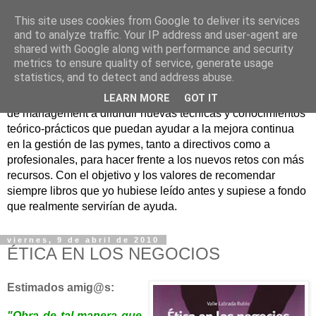
This site uses cookies from Google to deliver its services
Nuevo Viernes - Nuevo
and to analyze traffic. Your IP address and user-agent are
shared with Google along with performance and security
Libro
metrics to ensure quality of service, generate usage
statistics, and to detect and address abuse.
Nace con la misión de ayudar mediante la lectura de libros
LEARN MORE
GOT IT
de management a difundir nuevas técnicas y conocimientos
teórico-prácticos que puedan ayudar a la mejora continua
en la gestión de las pymes, tanto a directivos como a
profesionales, para hacer frente a los nuevos retos con más
recursos. Con el objetivo y los valores de recomendar
siempre libros que yo hubiese leído antes y supiese a fondo
que realmente servirían de ayuda.
viernes, 9 de abril de 2010
ÉTICA EN LOS NEGOCIOS
Estimados amig@s:
"Obra de tal manera que