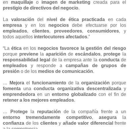
en
maquillaje
o
imagen de marketing
creada para el
prestigio de directivos del negocio
.
La
valoración
del
nivel de ética practicada
en cada
empresa
y en los
negocios
debe efectuarse por los
empleados
,
clientes
,
proveedores
,
consumidores
, y
todos aquellos
interlocutores afectados
.”
“La
ética
en los
negocios
favorece la gestión del riesgo
porque
previene
la
aparición
de
escándalos
,
protege
la
responsabilidad legal
de la empresa ante la
conducta
de
empleados
y responde a
campañas de grupos de
presión
o de los
medios de comunicación
.
…
Mejora
el
funcionamiento
de la
organización
porque
fomenta
una
conducta organizativa descentralizada
y
emprendedora
en un
entorno globalizado
con el fin de
retener a los mejores empleados
.
…
Protege
la
reputación
de la compañía frente a un
entorno tremendamente competitivo
,
asegura
la
confianza
de los
clientes
y
añade valor diferencial
frente
a la competencia.