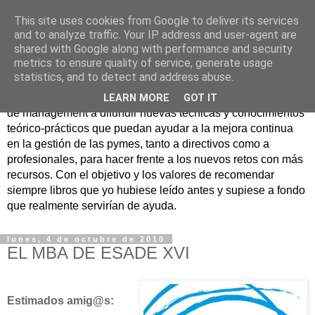
This site uses cookies from Google to deliver its services
Nuevo Viernes - Nuevo
and to analyze traffic. Your IP address and user-agent are
shared with Google along with performance and security
Libro
metrics to ensure quality of service, generate usage
statistics, and to detect and address abuse.
Nace con la misión de ayudar mediante la lectura de libros
LEARN MORE
GOT IT
de management a difundir nuevas técnicas y conocimientos
teórico-prácticos que puedan ayudar a la mejora continua
en la gestión de las pymes, tanto a directivos como a
profesionales, para hacer frente a los nuevos retos con más
recursos. Con el objetivo y los valores de recomendar
siempre libros que yo hubiese leído antes y supiese a fondo
que realmente servirían de ayuda.
lunes, 4 de octubre de 2010
EL MBA DE ESADE XVI
Estimados amig@s: